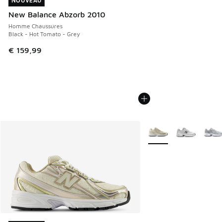
NOUVEAU
NOUVEAU
New Balance Abzorb 2010
Homme Chaussures
Black - Hot Tomato - Grey
€ 159,99
Plus de couleurs dispo