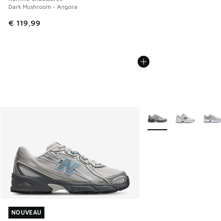
Dark Mushroom - Angora
€ 119,99
Plus de couleurs dispo
NOUVEAU
NOUVEAU