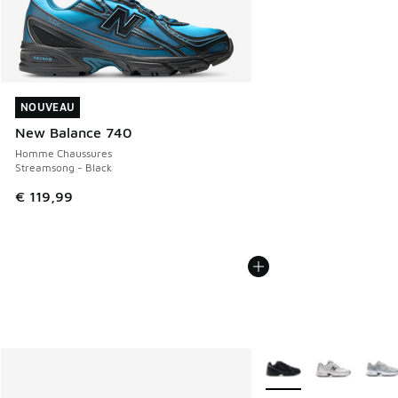
NOUVEAU
NOUVEAU
New Balance 740
Homme Chaussures
Streamsong - Black
€ 119,99
Plus de couleurs dispo