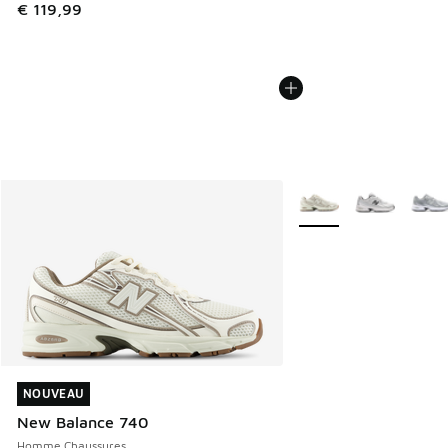
€ 119,99
Plus de couleurs dispo
NOUVEAU
NOUVEAU
New Balance 740
Homme Chaussures