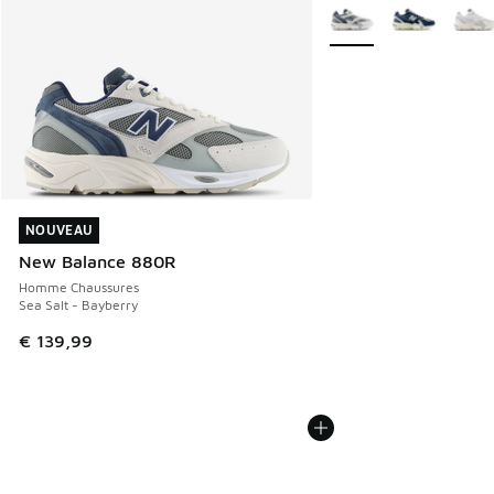
Plus de couleurs dispo
NOUVEAU
NOUVEAU
New Balance 880R
Homme Chaussures
Sea Salt - Bayberry
€ 139,99