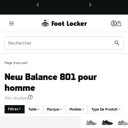
Ce lien ouvrira une nouvelle fenêtre
Page d'accueil
New Balance 801 pour
homme
100 résultats
Filtres
Taille
Marque
Modèle
Type De Produit
Search Results
Plus de couleurs dispo