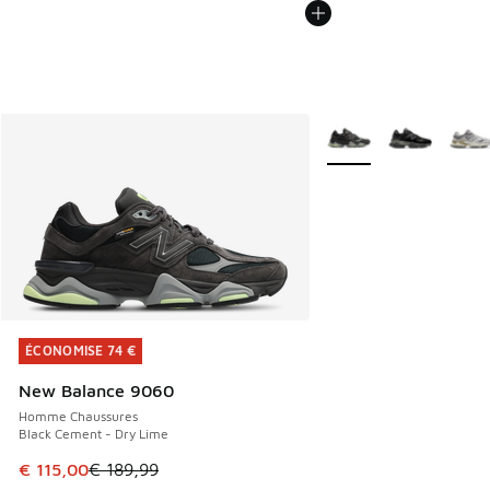
Plus de couleurs dispo
ÉCONOMISE 74 €
ÉCONOMISE 74 €
New Balance 9060
Homme Chaussures
Black Cement - Dry Lime
Cet article est en promotion. Prix en baisse de € 189,99 à
€ 115,00
€ 189,99