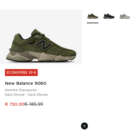
Plus de couleurs dispo
ÉCONOMISE 39 €
ÉCONOMISE 39 €
New Balance 9060
Homme Chaussures
Dark Olivine - Dark Olivine
Cet article est en promotion. Prix en baisse de € 189,99 à
€ 150,00
€ 189,99