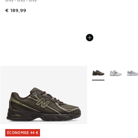
Grey - Grey - Grey
€ 189,99
Plus de couleurs dispo
ÉCONOMISE 44 €
ÉCONOMISE 44 €