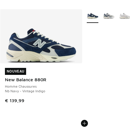
Plus de couleurs dispo
NOUVEAU
NOUVEAU
New Balance 880R
Homme Chaussures
Nb Navy - Vintage Indigo
€ 139,99