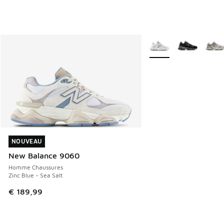
Plus de couleurs dispo
NOUVEAU
NOUVEAU
New Balance 9060
Homme Chaussures
Zinc Blue - Sea Salt
€ 189,99