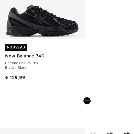
NOUVEAU
NOUVEAU
New Balance 740
Homme Chaussures
Black - Black
€ 129,99
Plus de couleurs dispo