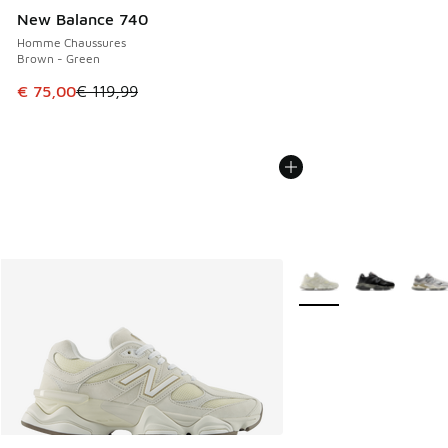
New Balance 740
Homme Chaussures
Brown - Green
Cet article est en promotion. Prix en baisse de € 119,99 à
€ 75,00
€ 119,99
Plus de couleurs dispo