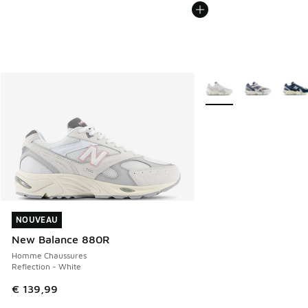
Plus de couleurs dispo
NOUVEAU
NOUVEAU
New Balance 880R
Homme Chaussures
Reflection - White
€ 139,99