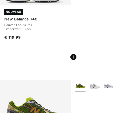
NOUVEAU
NOUVEAU
New Balance 740
Homme Chaussures
Timberwolf - Black
€ 119,99
Plus de couleurs dispo