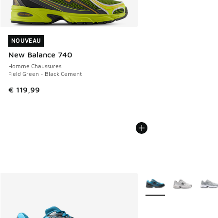
NOUVEAU
NOUVEAU
New Balance 740
Homme Chaussures
Field Green - Black Cement
€ 119,99
Plus de couleurs dispo