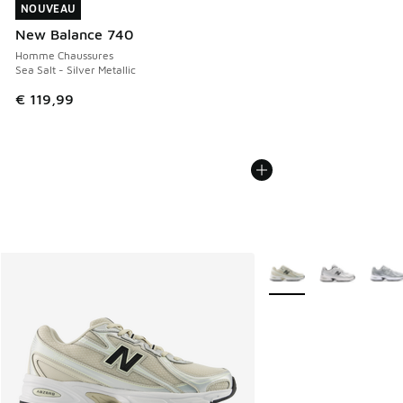
NOUVEAU
NOUVEAU
New Balance 740
Homme Chaussures
Sea Salt - Silver Metallic
€ 119,99
Plus de couleurs dispo