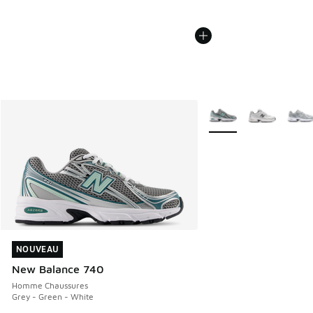
Plus de couleurs dispo
NOUVEAU
NOUVEAU
New Balance 740
Homme Chaussures
Grey - Green - White