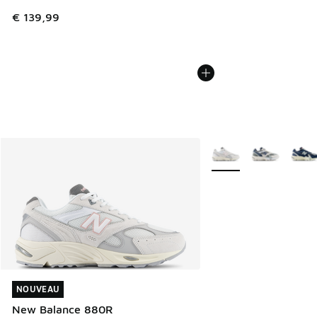
€ 139,99
Plus de couleurs dispo
NOUVEAU
NOUVEAU
New Balance 880R