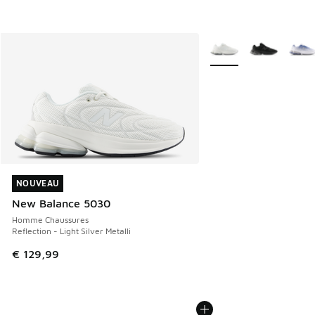
Plus de couleurs dispo
NOUVEAU
NOUVEAU
New Balance 5030
Homme Chaussures
Reflection - Light Silver Metalli
€ 129,99