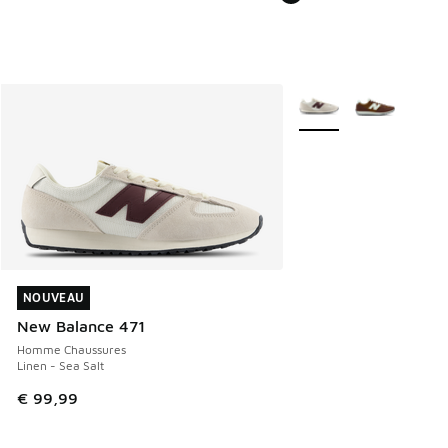
Plus de couleurs dispo
NOUVEAU
NOUVEAU
New Balance 471
Homme Chaussures
Linen - Sea Salt
€ 99,99