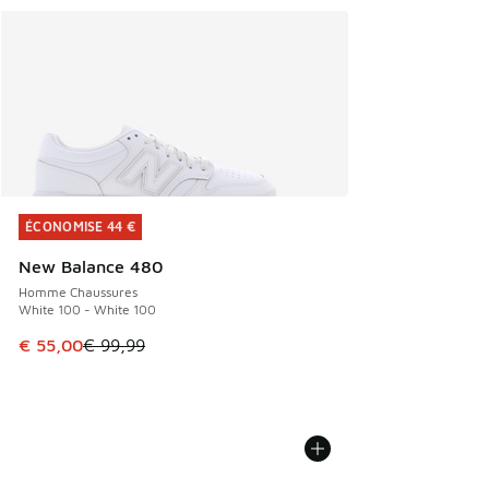
ÉCONOMISE 44 €
ÉCONOMISE 44 €
New Balance 480
Homme Chaussures
White 100 - White 100
Cet article est en promotion. Prix en baisse de € 99,99 à 
€ 55,00
€ 99,99