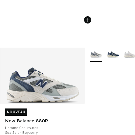
Plus de couleurs dispo
NOUVEAU
NOUVEAU
New Balance 880R
Homme Chaussures
Sea Salt - Bayberry