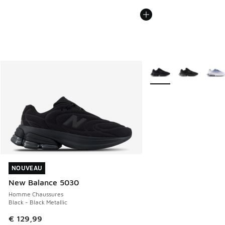
Plus de couleurs dispo
NOUVEAU
NOUVEAU
New Balance 5030
Homme Chaussures
Black - Black Metallic
€ 129,99