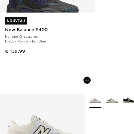
NOUVEAU
NOUVEAU
New Balance P400
Homme Chaussures
Black - Purple - Fan Blue
€ 139,99
Plus de couleurs dispo