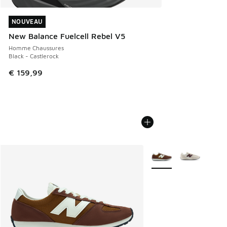
NOUVEAU
NOUVEAU
New Balance Fuelcell Rebel V5
Homme Chaussures
Black - Castlerock
€ 159,99
Plus de couleurs dispo