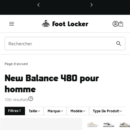
Ce lien ouvrira une nouvelle fenêtre
Page d'accueil
New Balance 480 pour
homme
100 résultats
Filtres
Taille
Marque
Modèle
Type De Produit
Search Results
Plus de couleurs dispo