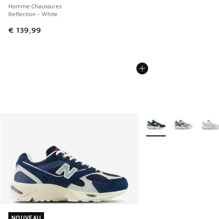
Homme Chaussures
Reflection - White
€ 139,99
Plus de couleurs dispo
NOUVEAU
NOUVEAU