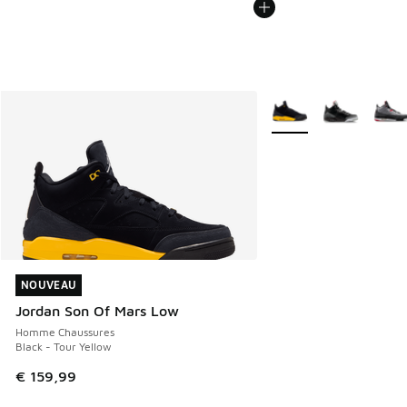
Plus de couleurs dispo
NOUVEAU
NOUVEAU
Jordan Son Of Mars Low
Homme Chaussures
Black - Tour Yellow
€ 159,99