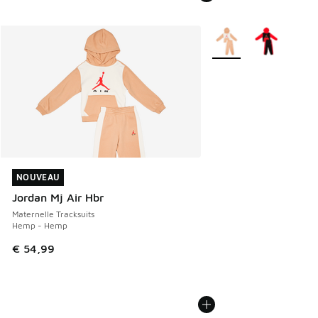
Plus de couleurs dispo
NOUVEAU
NOUVEAU
Jordan Mj Air Hbr
Maternelle Tracksuits
Hemp - Hemp
€ 54,99