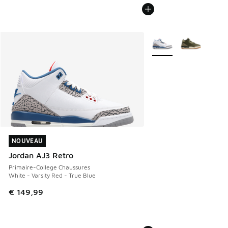
Plus de couleurs dispo
NOUVEAU
NOUVEAU
Jordan AJ3 Retro
Primaire-College Chaussures
White - Varsity Red - True Blue
€ 149,99