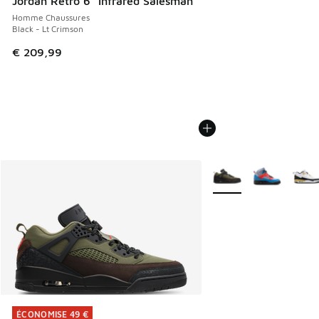
Jordan Retro 6 "Infrared Salesman"
Homme Chaussures
Black - Lt Crimson
€ 209,99
Plus de couleurs dispo
ÉCONOMISE 49 €
ÉCONOMISE 49 €