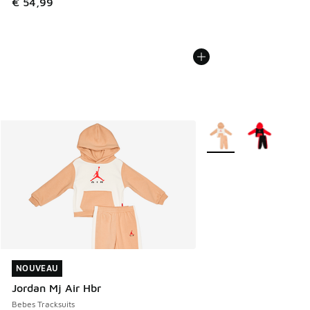
€ 54,99
Plus de couleurs dispo
NOUVEAU
NOUVEAU
Jordan Mj Air Hbr
Bebes Tracksuits