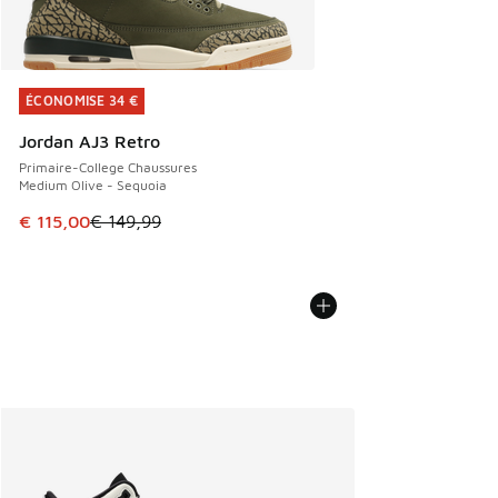
ÉCONOMISE 34 €
ÉCONOMISE 34 €
Jordan AJ3 Retro
Primaire-College Chaussures
Medium Olive - Sequoia
Cet article est en promotion. Prix en baisse de € 149,99 à
€ 115,00
€ 149,99