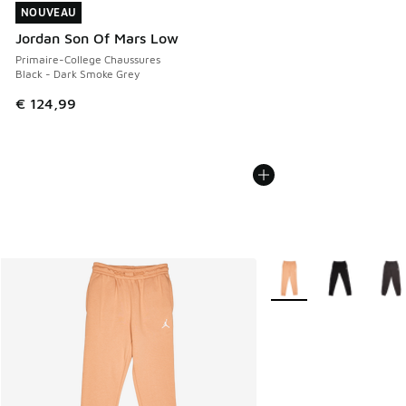
NOUVEAU
NOUVEAU
Jordan Son Of Mars Low
Primaire-College Chaussures
Black - Dark Smoke Grey
€ 124,99
Plus de couleurs dispo