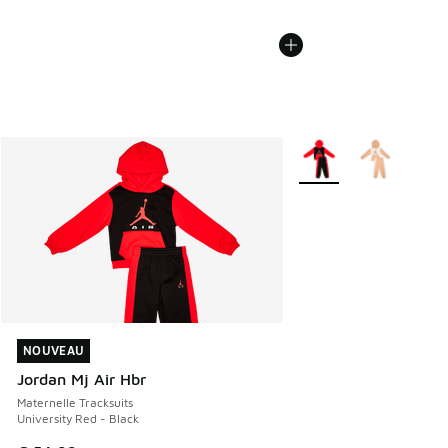
Plus de couleurs dispo
NOUVEAU
NOUVEAU
Jordan Mj Air Hbr
Maternelle Tracksuits
University Red - Black