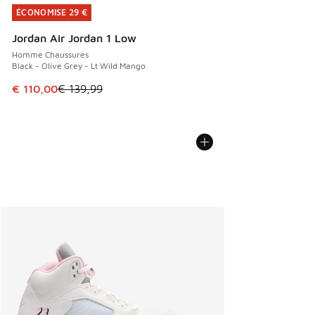
ÉCONOMISE 29 €
ÉCONOMISE 29 €
Jordan Air Jordan 1 Low
Homme Chaussures
Black - Olive Grey - Lt Wild Mango
Cet article est en promotion. Prix en baisse de € 139,99 à
€ 110,00
€ 139,99