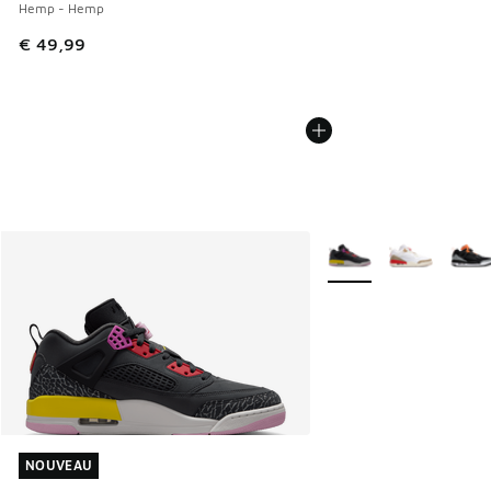
Hemp - Hemp
€ 49,99
Plus de couleurs dispo
NOUVEAU
NOUVEAU