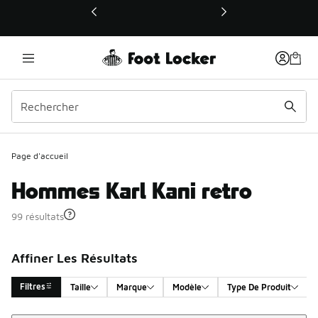
Ce lien ouvrira une nouvelle fenêtre
Page d'accueil
Hommes Karl Kani retro
99 résultats
Affiner Les Résultats
Filtres
Taille
Marque
Modèle
Type De Produit
Trier
Search Results