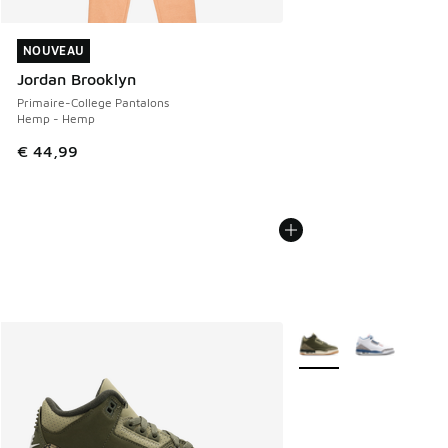
NOUVEAU
NOUVEAU
Jordan Brooklyn
Primaire-College Pantalons
Hemp - Hemp
€ 44,99
Plus de couleurs dispo