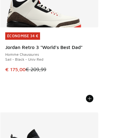
ÉCONOMISE 34 €
ÉCONOMISE 34 €
Jordan Retro 3 "World's Best Dad"
Homme Chaussures
Sail - Black - Univ Red
Cet article est en promotion. Prix en baisse de € 209,99 à
€ 175,00
€ 209,99