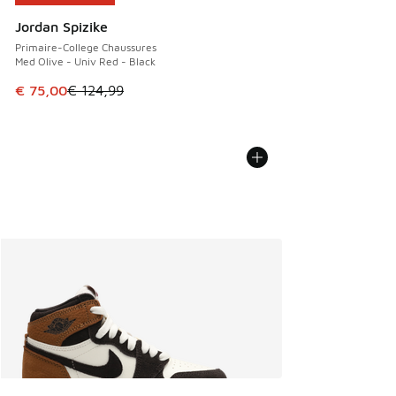
Jordan Spizike
Primaire-College Chaussures
Med Olive - Univ Red - Black
Cet article est en promotion. Prix en baisse de € 124,99 à
€ 75,00
€ 124,99