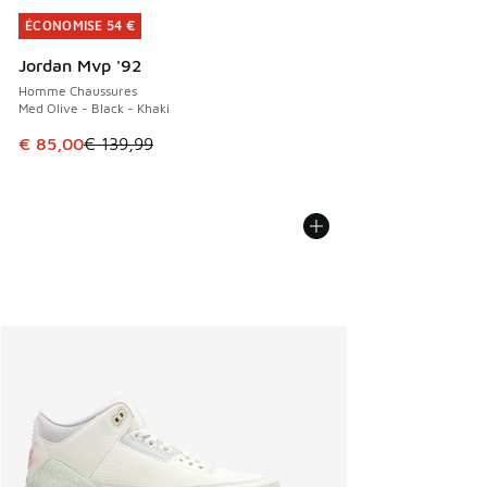
ÉCONOMISE 54 €
ÉCONOMISE 54 €
Jordan Mvp '92
Homme Chaussures
Med Olive - Black - Khaki
Cet article est en promotion. Prix en baisse de € 139,99 à
€ 85,00
€ 139,99