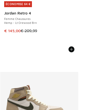
ÉCONOMISE 64 €
ÉCONOMISE 64 €
Jordan Retro 4
Femme Chaussures
Hemp - Lt Orewood Brn
Cet article est en promotion. Prix en baisse de € 209,99 à
€ 145,00
€ 209,99