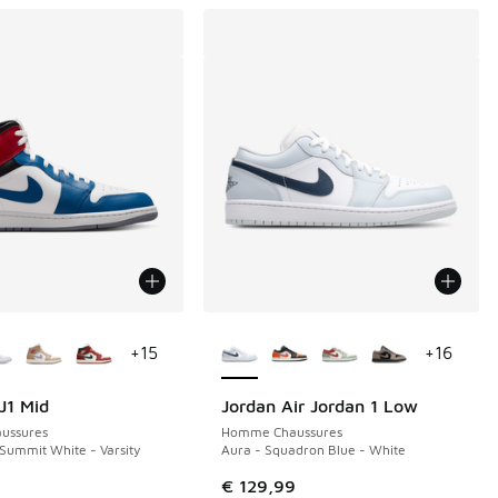
couleurs disponibles
Plus de couleurs disponibles
+
15
+
16
J1 Mid
Jordan Air Jordan 1 Low
ussures
Homme Chaussures
 Summit White - Varsity
Aura - Squadron Blue - White
de € 139,99 à € 85,00
€ 129,99