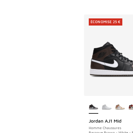
ÉCONOMISE 25 €
Plus de couleurs dis
Jordan AJ1 Mid
ÉCONOMISE 25 €
Homme Chaussures
Baroque Brown - White - 