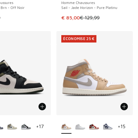
ussures
Homme Chaussures
Brn - Off Noir
Sail - Jade Horizon - Pure Platinu
Cet article est en promotion. Pri
9
€ 85,00
€ 129,99
ÉCONOMISE 25 €
couleurs disponibles
Plus de couleurs disponibles
+
17
+
15