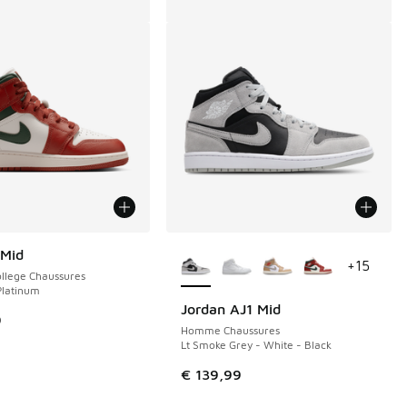
Plus de couleurs disponibles
 Mid
+
15
llege Chaussures
Platinum
Jordan AJ1 Mid
9
Homme Chaussures
Lt Smoke Grey - White - Black
€ 139,99