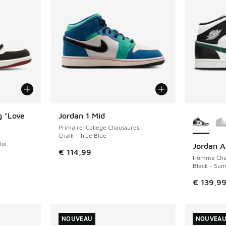
Plus de 
g "Love
Jordan 1 Mid
NOUVEAU
Primaire-College Chaussures
Chalk - True Blue
lor
Jordan A
NOUVEAU
€ 114,99
Homme Cha
Black - Sum
€ 139,9
NOUVEAU
NOUVEA