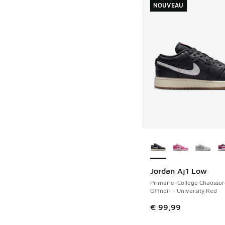
NOUVEAU
Plus de couleurs dis
Jordan Aj1 Low
NOUVEAU
Primaire-College Chaussur
Offnoir - University Red
€ 99,99