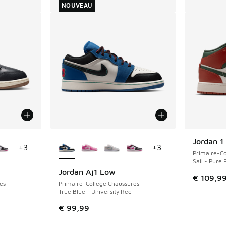
NOUVEAU
ponibles
Plus de couleurs disponibles
Jordan 1
+
3
+
3
Primaire-Co
Sail - Pure 
Jordan Aj1 Low
NOUVEAU
€ 109,9
es
Primaire-College Chaussures
True Blue - University Red
€ 99,99