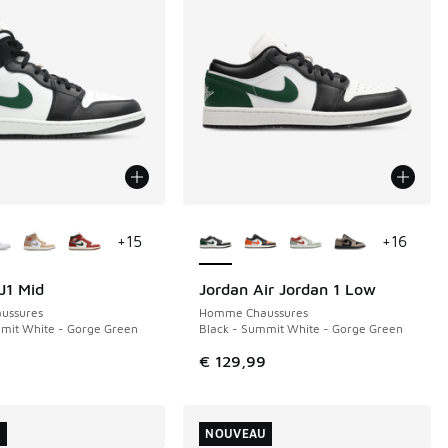
couleurs disponibles
Plus de couleurs disponibles
+
15
+
16
J1 Mid
Jordan Air Jordan 1 Low
NOUVEAU
ussures
Homme Chaussures
mit White - Gorge Green
Black - Summit White - Gorge Green
9
€ 129,99
U
NOUVEAU