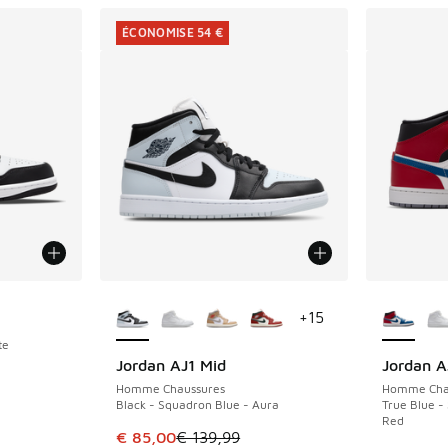
ÉCONOMISE 54 €
Plus de couleurs disponibles
Plus de 
+
15
te
Jordan AJ1 Mid
Jordan A
ÉCONOMISE 54 €
Homme Chaussures
Homme Cha
Black - Squadron Blue - Aura
True Blue -
Red
Cet article est en promotion. Prix en baisse 
€ 85,00
€ 139,99