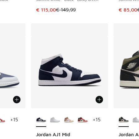
romotion. Prix en baisse de € 95,00 à € 70,00
Cet article est en promotion. Prix en baisse 
Cet artic
€ 115,00
€ 149,99
€ 85,00
ponibles
Plus de couleurs disponibles
Plus de 
+
15
+
15
Jordan AJ1 Mid
Jordan A