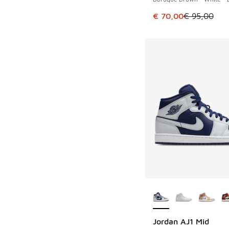
Cet article est en p
€ 70,00
€ 95,00
Plus de couleurs dis
Jordan AJ1 Mid