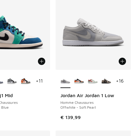
couleurs disponibles
Plus de couleurs disponibles
+
11
+
16
j1 Mid
Jordan Air Jordan 1 Low
NOUVEAU
Chaussures
Homme Chaussures
e Blue
Offwhite - Soft Pearl
€ 139,99