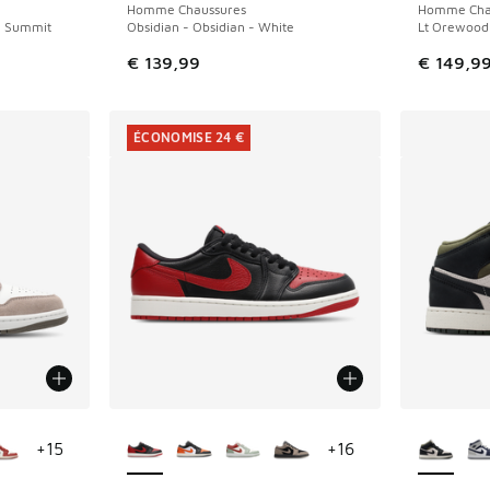
Homme Chaussures
Homme Cha
 - Summit
Obsidian - Obsidian - White
Lt Orewood 
€ 139,99
€ 149,9
ÉCONOMISE 24 €
ponibles
Plus de couleurs disponibles
Plus de 
+
15
+
16