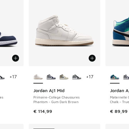
ponibles
Plus de couleurs disponibles
Plus de 
+
17
+
17
Jordan Aj1 Mid
Jordan A
NOUVEAU
NOUVEAU
es
Primaire-College Chaussures
Maternelle 
Phantom - Gum Dark Brown
Chalk - Tru
€ 114,99
€ 89,99