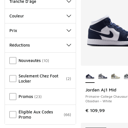
Tranche D'âge
Couleur
Prix
Réductions
Autre
Nouveautés
(
10
)
Plus de couleurs dis
Seulement Chez Foot
(
2
)
Locker
Jordan Aj1 Mid
NOUVEAU
Promos
(
23
)
Primaire-College Chaussur
Obsidian - White
€ 109,99
Éligible Aux Codes
(
66
)
Promo