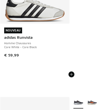
NOUVEAU
NOUVEAU
adidas Runvista
Homme Chaussures
Core White - Core Black
€ 59,99
Plus de couleurs dispo