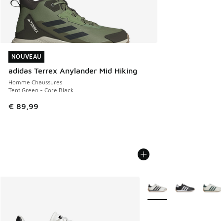
NOUVEAU
NOUVEAU
adidas Terrex Anylander Mid Hiking
Homme Chaussures
Tent Green - Core Black
€ 89,99
Plus de couleurs dispo