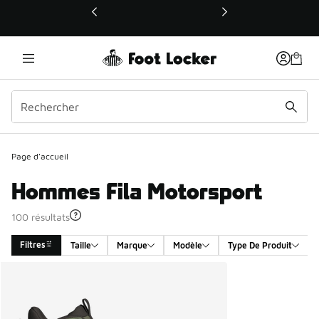
Ce lien ouvrira une nouvelle fenêtre
Page d'accueil
Hommes Fila Motorsport
100 résultats
Filtres
Taille
Marque
Modèle
Type De Produit
Search Results