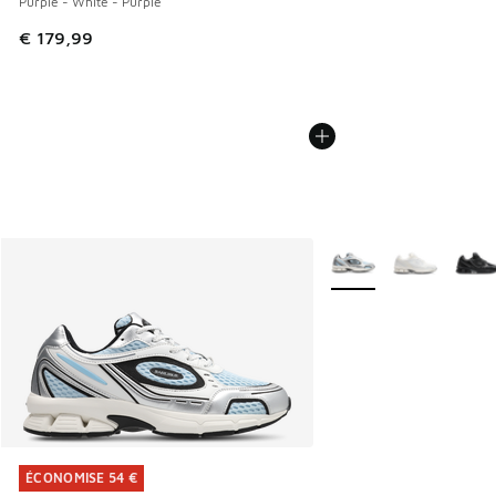
Purple - White - Purple
€ 179,99
Plus de couleurs dispo
ÉCONOMISE 54 €
ÉCONOMISE 54 €