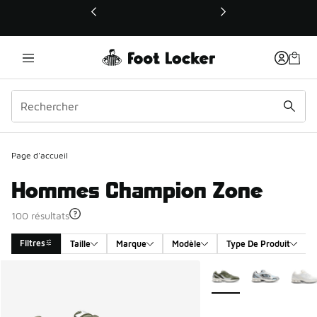
Ce lien ouvrira une nouvelle fenêtre
Page d'accueil
Hommes Champion Zone
100 résultats
Filtres
Taille
Marque
Modèle
Type De Produit
Search Results
Plus de couleurs dispo