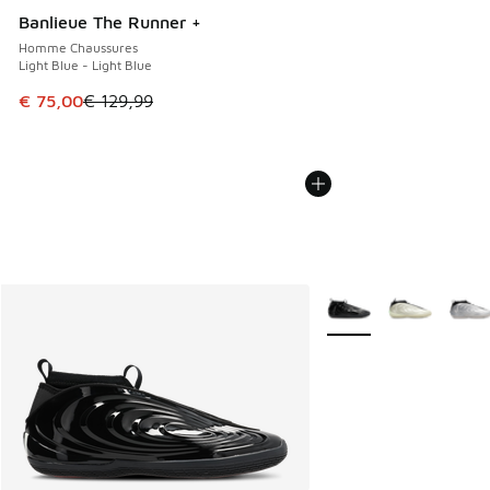
Banlieue The Runner +
Homme Chaussures
Light Blue - Light Blue
Cet article est en promotion. Prix en baisse de € 129,99 à
€ 75,00
€ 129,99
Plus de couleurs dispo