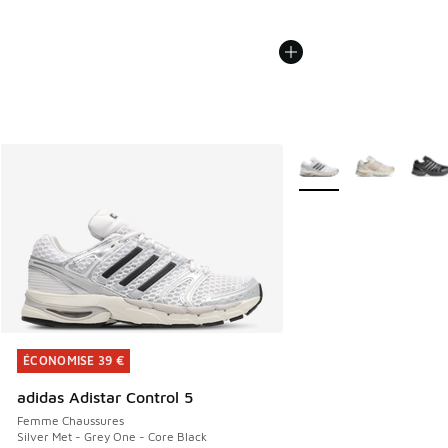
Plus de couleurs dispo
ÉCONOMISE 39 €
ÉCONOMISE 39 €
adidas Adistar Control 5
Femme Chaussures
Silver Met - Grey One - Core Black