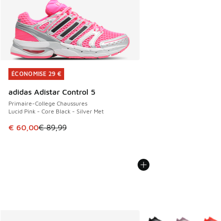
ÉCONOMISE 29 €
ÉCONOMISE 29 €
adidas Adistar Control 5
Primaire-College Chaussures
Lucid Pink - Core Black - Silver Met
Cet article est en promotion. Prix en baisse de € 89,99 à 
€ 60,00
€ 89,99
Plus de couleurs dispo