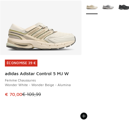
Plus de couleurs dispo
ÉCONOMISE 39 €
ÉCONOMISE 39 €
adidas Adistar Control 5 MJ W
Femme Chaussures
Wonder White - Wonder Beige - Alumina
Cet article est en promotion. Prix en baisse de € 109,99 à
€ 70,00
€ 109,99