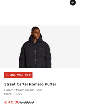
ÉCONOMISE 49 €
ÉCONOMISE 49 €
Street Cartel Romero Puffer
Homme Manteaux blousons
Black - Black
Cet article est en promotion. Prix en baisse de € 89,99 à 
€ 40,00
€ 89,99