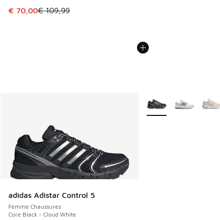
Cet article est en promotion. Prix en baisse de € 109,99 à
€ 70,00
€ 109,99
Plus de couleurs dispo
adidas Adistar Control 5
Femme Chaussures
Core Black - Cloud White