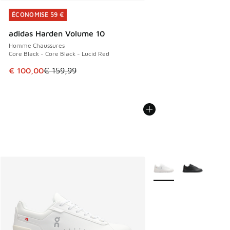
ÉCONOMISE 59 €
ÉCONOMISE 59 €
adidas Harden Volume 10
Homme Chaussures
Core Black - Core Black - Lucid Red
Cet article est en promotion. Prix en baisse de € 159,99 à
€ 100,00
€ 159,99
Plus de couleurs dispo