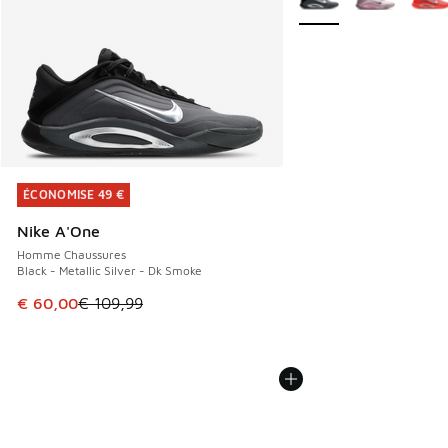
ÉCONOMISE 49 €
ÉCONOMISE 49 €
Nike A'One
Homme Chaussures
Black - Metallic Silver - Dk Smoke
Cet article est en promotion. Prix en baisse de € 109,99 à
€ 60,00
€ 109,99