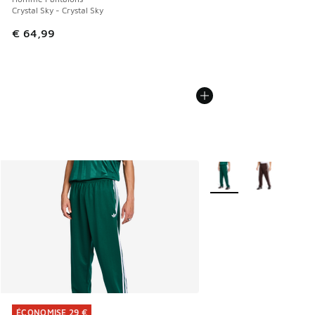
Crystal Sky - Crystal Sky
€ 64,99
Plus de couleurs dispo
ÉCONOMISE 29 €
ÉCONOMISE 29 €