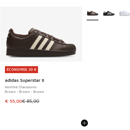
Plus de couleurs dispo
ÉCONOMISE 30 €
ÉCONOMISE 30 €
adidas Superstar II
Homme Chaussures
Brown - Brown - Brown
Cet article est en promotion. Prix en baisse de € 85,00 à 
€ 55,00
€ 85,00