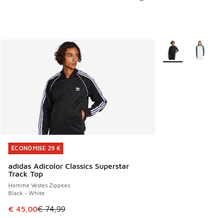
Plus de couleurs 
ÉCONOMISE 29 €
ÉCONOMISE 29 €
adidas Adicolor Classics Superstar
Track Top
Homme Vestes Zippees
Black - White
Cet article est en promotion. Prix en baisse de € 74,99 à 
€ 45,00
€ 74,99