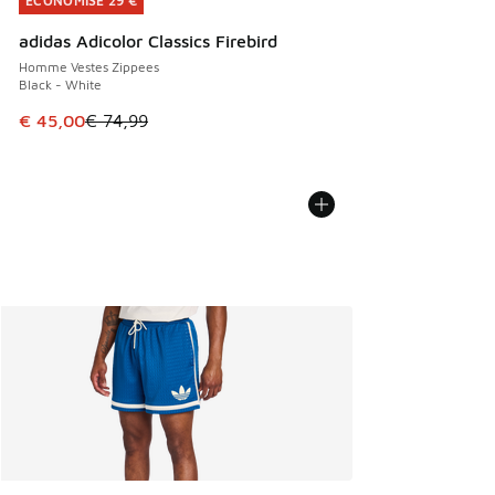
ÉCONOMISE 29 €
ÉCONOMISE 29 €
adidas Adicolor Classics Firebird
Homme Vestes Zippees
Black - White
Cet article est en promotion. Prix en baisse de € 74,99 à 
€ 45,00
€ 74,99