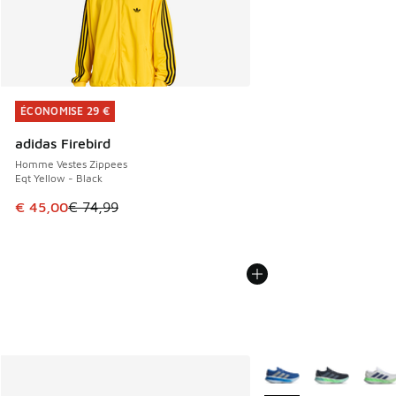
ÉCONOMISE 29 €
ÉCONOMISE 29 €
adidas Firebird
Homme Vestes Zippees
Eqt Yellow - Black
Cet article est en promotion. Prix en baisse de € 74,99 à 
€ 45,00
€ 74,99
Plus de couleurs dispo