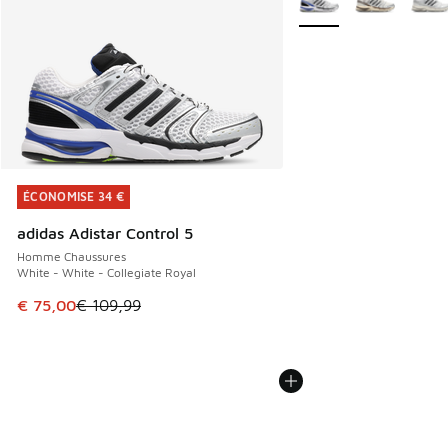
ÉCONOMISE 34 €
ÉCONOMISE 34 €
adidas Adistar Control 5
Homme Chaussures
White - White - Collegiate Royal
Cet article est en promotion. Prix en baisse de € 109,99 à
€ 75,00
€ 109,99