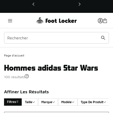
Ce lien ouvrira une nouvelle fenêtre
Page d'accueil
Hommes adidas Star Wars
100 résultats
Affiner Les Résultats
Filtres
Taille
Marque
Modèle
Type De Produit
Trier
Search Results