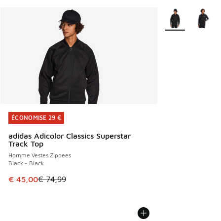
Plus de couleurs 
ÉCONOMISE 29 €
ÉCONOMISE 29 €
adidas Adicolor Classics Superstar
Track Top
Homme Vestes Zippees
Black - Black
Cet article est en promotion. Prix en baisse de € 74,99 à 
€ 45,00
€ 74,99