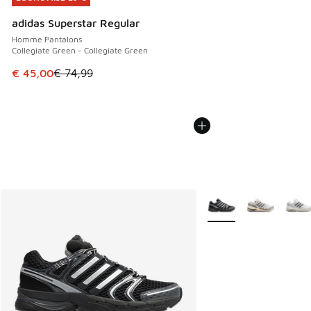
adidas Superstar Regular
Homme Pantalons
Collegiate Green - Collegiate Green
Cet article est en promotion. Prix en baisse de € 74,99 à 
€ 45,00
€ 74,99
Plus de couleurs dispo