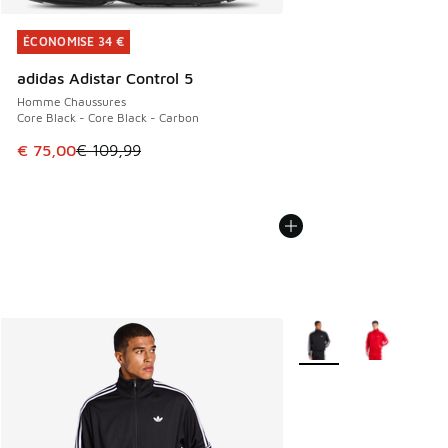
ÉCONOMISE 34 €
ÉCONOMISE 34 €
adidas Adistar Control 5
Homme Chaussures
Core Black - Core Black - Carbon
Cet article est en promotion. Prix en baisse de € 109,99 à
€ 75,00
€ 109,99
Plus de couleurs dispo