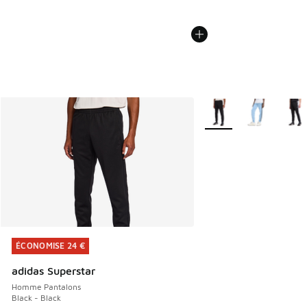
Plus de couleurs dispo
ÉCONOMISE 24 €
ÉCONOMISE 24 €
adidas Superstar
Homme Pantalons
Black - Black