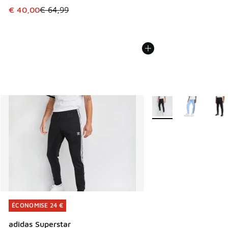
Cet article est en promotion. Prix en baisse de € 64,99 à 
€ 40,00
€ 64,99
Plus de couleurs dispo
ÉCONOMISE 24 €
ÉCONOMISE 24 €
adidas Superstar