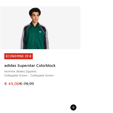
ÉCONOMISE 29 €
ÉCONOMISE 29 €
adidas Superstar Colorblock
Homme Vestes Zippees
Collegiate Green - Collegiate Green
Cet article est en promotion. Prix en baisse de € 74,99 à 
€ 45,00
€ 74,99