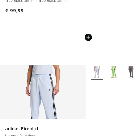
True Black Denim - True Black Denim
€ 99,99
Plus de couleurs dispo
adidas Firebird
Homme Pantalons