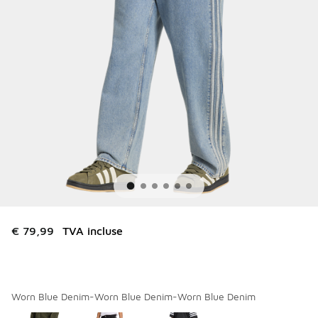
€ 79,99
TVA incluse
Worn Blue Denim-Worn Blue Denim-Worn Blue Denim
Merci de sélectionner un style
*
Page 1 sur 1 affichant 1 à 3 des 3 couleurs.