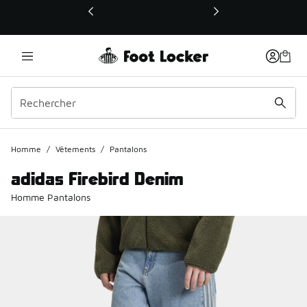
Ce lien ouvrira une nouvelle fenêtre
Homme
/
Vêtements
/
Pantalons
adidas Firebird Denim
Homme Pantalons