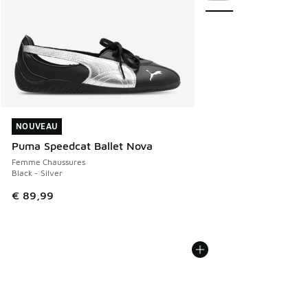
NOUVEAU
NOUVEAU
Puma Speedcat Ballet Nova
Femme Chaussures
Black - Silver
€ 89,99