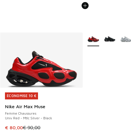
Plus de couleurs dispo
ÉCONOMISE 10 €
ÉCONOMISE 10 €
Nike Air Max Muse
Femme Chaussures
Univ Red - Mtlc Silver - Black
Cet article est en promotion. Prix en baisse de € 90,00 à 
€ 80,00
€ 90,00