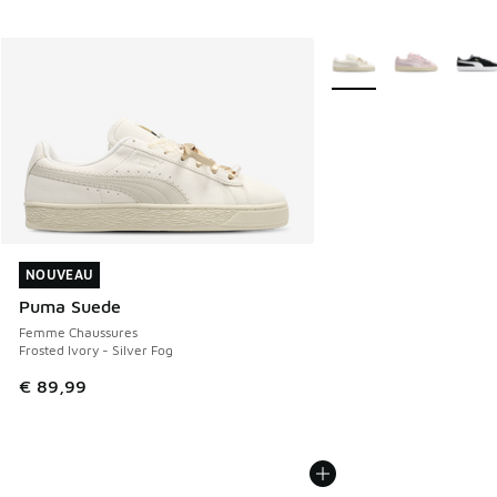
Plus de couleurs dispo
NOUVEAU
NOUVEAU
Puma Suede
Femme Chaussures
Frosted Ivory - Silver Fog
€ 89,99