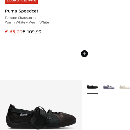
ÉCONOMISE 44 €
ÉCONOMISE 44 €
Puma Speedcat
Femme Chaussures
Warm White - Warm White
Cet article est en promotion. Prix en baisse de € 109,99 à
€ 65,00
€ 109,99
Plus de couleurs dispo