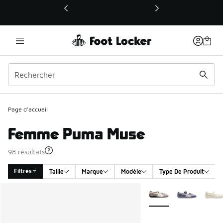
Ce lien ouvrira une nouvelle fenêtre
Page d'accueil
Femme Puma Muse
98 résultats
Filtres
Taille
Marque
Modèle
Type De Produit
Search Results
Plus de couleurs dispo