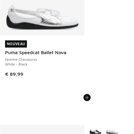
NOUVEAU
NOUVEAU
Puma Speedcat Ballet Nova
Femme Chaussures
White - Black
€ 89,99
Plus de couleurs dispo