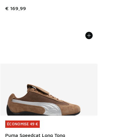
€ 169,99
ÉCONOMISE 49 €
ÉCONOMISE 49 €
Puma Speedcat Long Tong