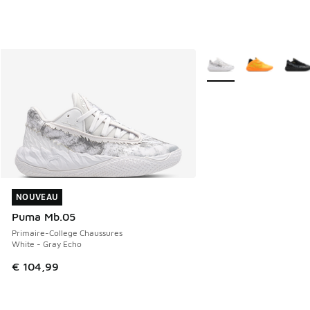
Plus de couleurs dispo
NOUVEAU
NOUVEAU
Puma Mb.05
Primaire-College Chaussures
White - Gray Echo
€ 104,99