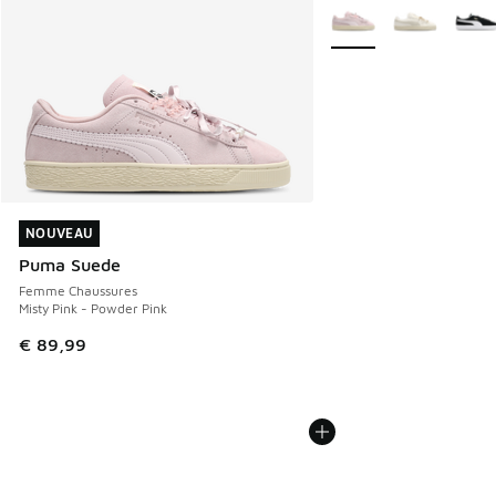
Plus de couleurs dispo
NOUVEAU
NOUVEAU
Puma Suede
Femme Chaussures
Misty Pink - Powder Pink
€ 89,99