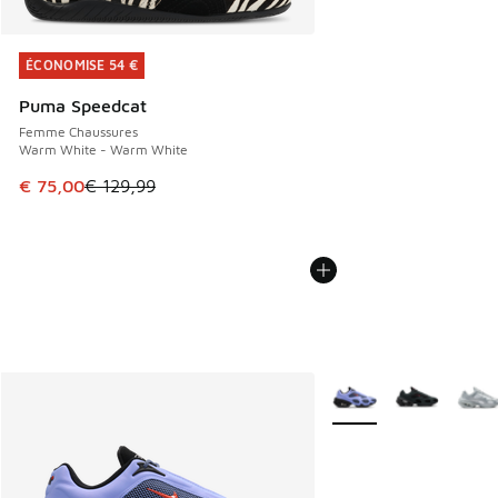
ÉCONOMISE 54 €
ÉCONOMISE 54 €
Puma Speedcat
Femme Chaussures
Warm White - Warm White
Cet article est en promotion. Prix en baisse de € 129,99 à
€ 75,00
€ 129,99
Plus de couleurs dispo