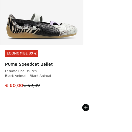
ÉCONOMISE 39 €
ÉCONOMISE 39 €
Puma Speedcat Ballet
Femme Chaussures
Black Animal - Black Animal
Cet article est en promotion. Prix en baisse de € 99,99 à 
€ 60,00
€ 99,99