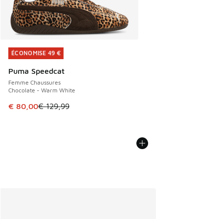
ÉCONOMISE 49 €
ÉCONOMISE 49 €
Puma Speedcat
Femme Chaussures
Chocolate - Warm White
Cet article est en promotion. Prix en baisse de € 129,99 à
€ 80,00
€ 129,99