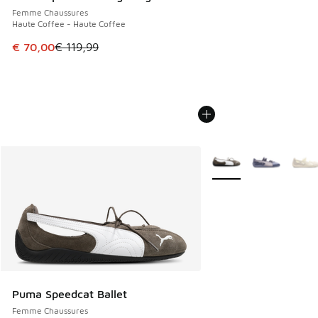
Femme Chaussures
Haute Coffee - Haute Coffee
Cet article est en promotion. Prix en baisse de € 119,99 à
€ 70,00
€ 119,99
Plus de couleurs dispo
Puma Speedcat Ballet
Femme Chaussures