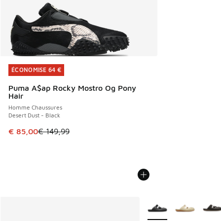
ÉCONOMISE 64 €
ÉCONOMISE 64 €
Puma A$ap Rocky Mostro Og Pony
Hair
Homme Chaussures
Desert Dust - Black
Cet article est en promotion. Prix en baisse de € 149,99 à
€ 85,00
€ 149,99
Plus de couleurs dispo