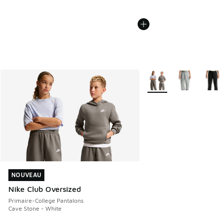
Plus de couleurs dispo
NOUVEAU
NOUVEAU
Nike Club Oversized
Primaire-College Pantalons
Cave Stone - White