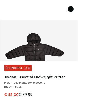
ÉCONOMISE 34 €
ÉCONOMISE 34 €
Jordan Essential Midweight Puffer
Maternelle Manteaux blousons
Black - Black
Cet article est en promotion. Prix en baisse de € 89,99 à 
€ 55,00
€ 89,99