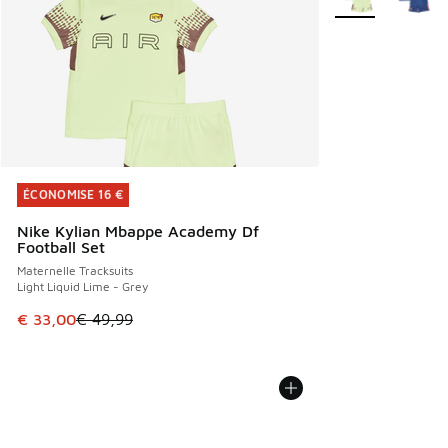
ÉCONOMISE 16 €
ÉCONOMISE 16 €
Nike Kylian Mbappe Academy Df
Football Set
Maternelle Tracksuits
Light Liquid Lime - Grey
Cet article est en promotion. Prix en baisse de € 49,99 à 
€ 33,00
€ 49,99