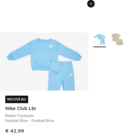
Plus de couleurs dispo
NOUVEAU
NOUVEAU
Nike Club Lbr
Bebes Tracksuits
Football Blue - Football Blue
€ 42,99