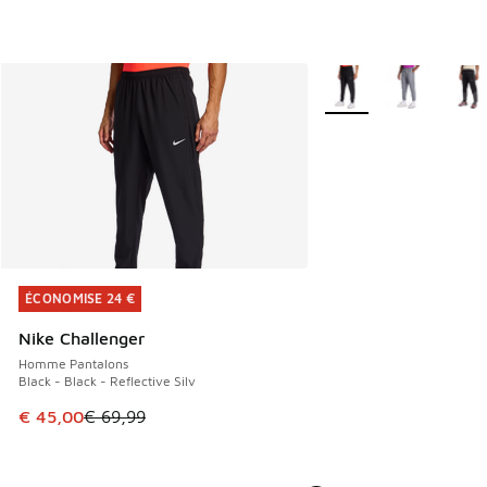
Plus de couleurs dispo
ÉCONOMISE 24 €
ÉCONOMISE 24 €
Nike Challenger
Homme Pantalons
Black - Black - Reflective Silv
Cet article est en promotion. Prix en baisse de € 69,99 à 
€ 45,00
€ 69,99