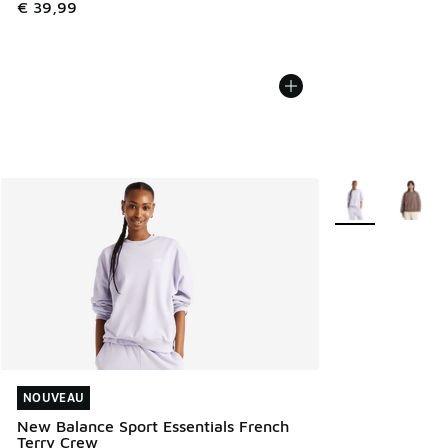
€ 39,99
Plus de couleurs 
NOUVEAU
NOUVEAU
New Balance Sport Essentials French
Terry Crew