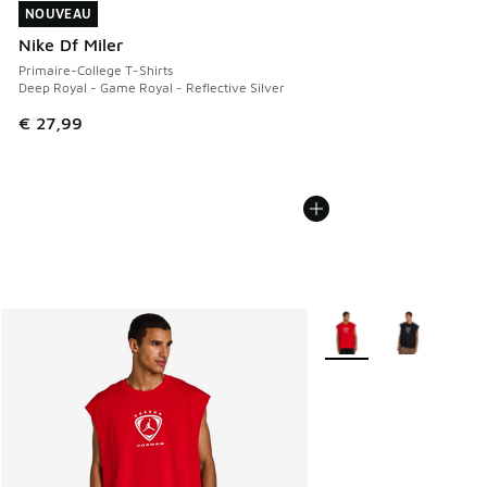
NOUVEAU
NOUVEAU
Nike Df Miler
Primaire-College T-Shirts
Deep Royal - Game Royal - Reflective Silver
€ 27,99
Plus de couleurs dispo