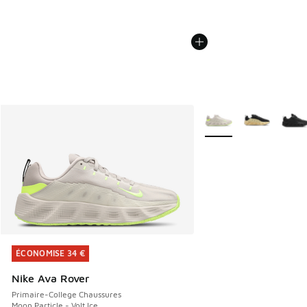
Plus de couleurs dispo
ÉCONOMISE 34 €
ÉCONOMISE 34 €
Nike Ava Rover
Primaire-College Chaussures
Moon Particle - Volt Ice