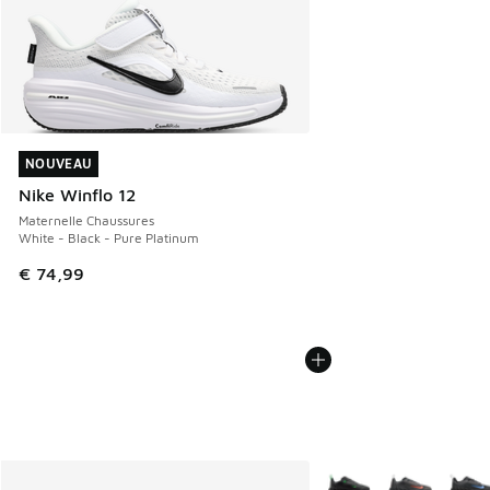
NOUVEAU
NOUVEAU
Nike Winflo 12
Maternelle Chaussures
White - Black - Pure Platinum
€ 74,99
Plus de couleurs dispo