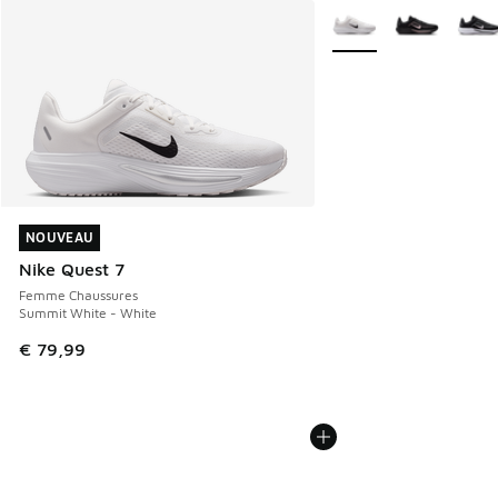
Plus de couleurs dispo
NOUVEAU
NOUVEAU
Nike Quest 7
Femme Chaussures
Summit White - White
€ 79,99