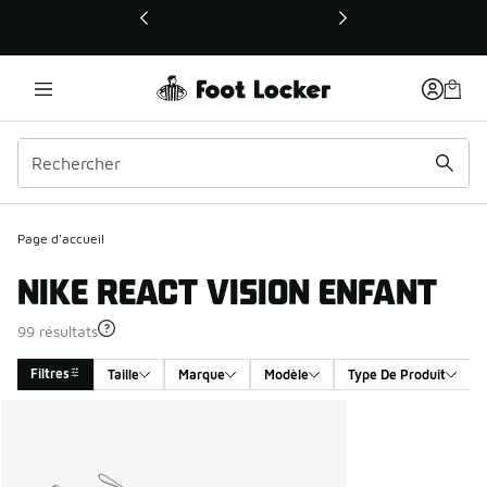
Ce lien ouvrira une nouvelle fenêtre
Page d'accueil
NIKE REACT VISION ENFANT
99 résultats
Filtres
Taille
Marque
Modèle
Type De Produit
Search Results