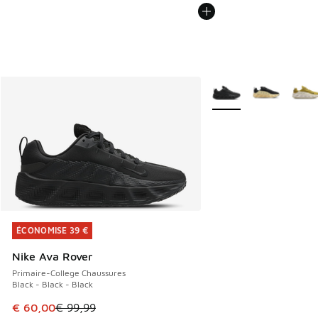
Plus de couleurs dispo
ÉCONOMISE 39 €
ÉCONOMISE 39 €
Nike Ava Rover
Primaire-College Chaussures
Black - Black - Black
Cet article est en promotion. Prix en baisse de € 99,99 à 
€ 60,00
€ 99,99