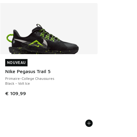
NOUVEAU
NOUVEAU
Nike Pegasus Trail 5
Primaire-College Chaussures
Black - Volt Ice
€ 109,99