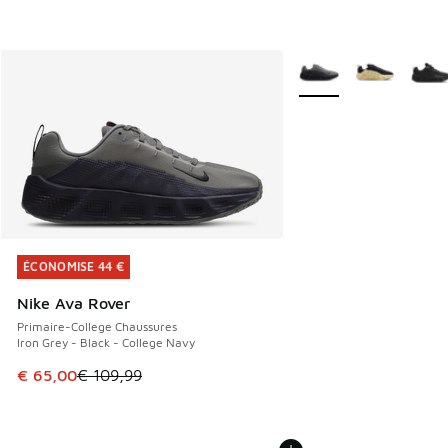
Plus de couleurs dispo
ÉCONOMISE 44 €
ÉCONOMISE 44 €
Nike Ava Rover
Primaire-College Chaussures
Iron Grey - Black - College Navy
Cet article est en promotion. Prix en baisse de € 109,99 à
€ 65,00
€ 109,99