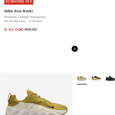
ÉCONOMISE 49 €
ÉCONOMISE 49 €
Nike Ava Rover
Primaire-College Chaussures
Dk Smoke Grey - Lt Carbon
Cet article est en promotion. Prix en baisse de € 109,99 à
€ 60,00
€ 109,99
Plus de couleurs dispo