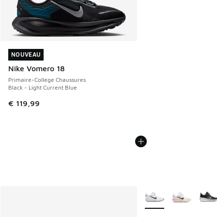
NOUVEAU
NOUVEAU
Nike Vomero 18
Primaire-College Chaussures
Black - Light Current Blue
€ 119,99
Plus de couleurs dispo