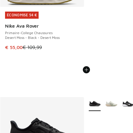
ÉCONOMISE 54 €
ÉCONOMISE 54 €
Nike Ava Rover
Primaire-College Chaussures
Desert Moss - Black - Desert Moss
Cet article est en promotion. Prix en baisse de € 109,99 à
€ 55,00
€ 109,99
Plus de couleurs dispo