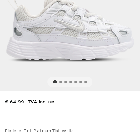
€ 64,99
TVA incluse
Platinum Tint-Platinum Tint-White
Merci de sélectionner un style
*
Page 1 sur 1 affichant 1 à 8 des 8 couleurs.