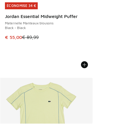
ÉCONOMISE 34 €
ÉCONOMISE 34 €
Jordan Essential Midweight Puffer
Maternelle Manteaux blousons
Black - Black
Cet article est en promotion. Prix en baisse de € 89,99 à 
€ 55,00
€ 89,99