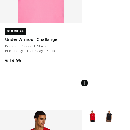
NOUVEAU
NOUVEAU
Under Armour Challanger
Primaire-College T-Shirts
Pink Frenzy - Titan Gray - Black
€ 19,99
Plus de couleurs dispo