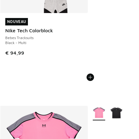
NOUVEAU
NOUVEAU
Nike Tech Colorblock
Bebes Tracksuits
Black - Multi
€ 94,99
Plus de couleurs dispo