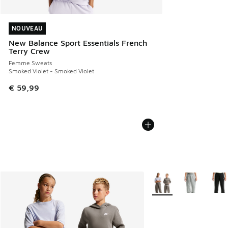
NOUVEAU
NOUVEAU
New Balance Sport Essentials French
Terry Crew
Femme Sweats
Smoked Violet - Smoked Violet
€ 59,99
Plus de couleurs dispo