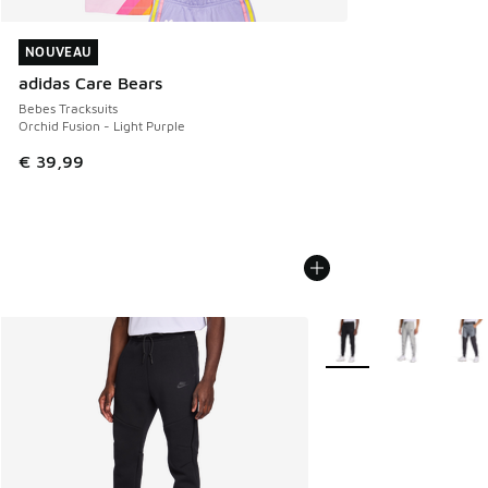
NOUVEAU
NOUVEAU
adidas Care Bears
Bebes Tracksuits
Orchid Fusion - Light Purple
€ 39,99
Plus de couleurs dispo