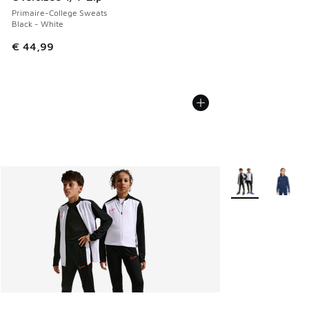
Primaire-College Sweats
Black - White
€ 44,99
Plus de couleurs 