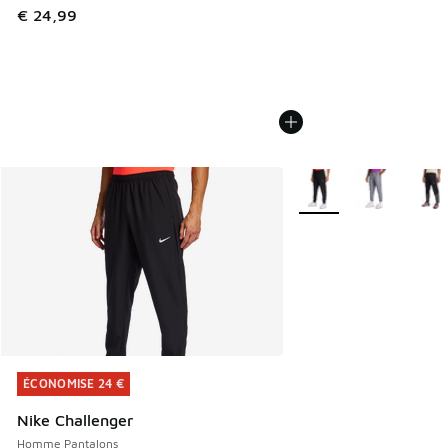
€ 24,99
Plus de couleurs dispo
ÉCONOMISE 24 €
ÉCONOMISE 24 €
Nike Challenger
Homme Pantalons