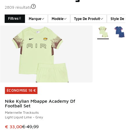
2809 résultats
Filtres
Marque
Modèle
Type De Produit
Style De Pr
Search Results
Plus de couleurs 
ÉCONOMISE 16 €
ÉCONOMISE 16 €
Nike Kylian Mbappe Academy Df
Football Set
Maternelle Tracksuits
Light Liquid Lime - Grey
Cet article est en promotion. Prix en baisse de € 49,99 à 
€ 33,00
€ 49,99