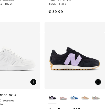
e - Black
Black - Black
€ 39,99
Plus de couleurs disponibles
ance 480
Chaussures
te