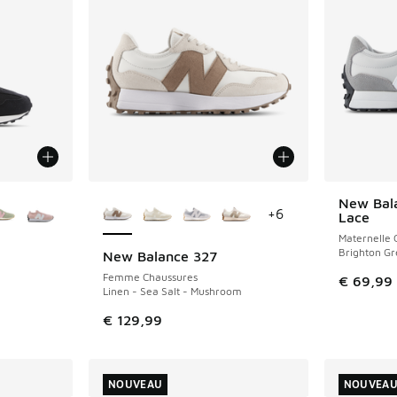
ponibles
Plus de couleurs disponibles
New Bal
NOUVEAU
+
6
Lace
Maternelle 
Brighton Gr
New Balance 327
NOUVEAU
Femme Chaussures
€ 69,99
Linen - Sea Salt - Mushroom
€ 129,99
NOUVEAU
NOUVEA