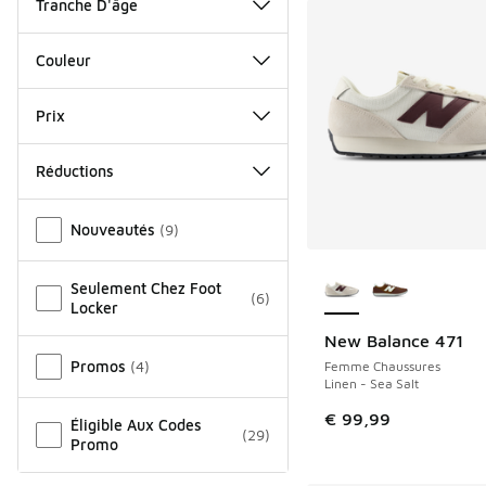
Tranche D'âge
Couleur
Prix
Réductions
Autre
Nouveautés
(
9
)
Plus de couleurs dis
Seulement Chez Foot
(
6
)
Locker
New Balance 471
NOUVEAU
Promos
(
4
)
Femme Chaussures
Linen - Sea Salt
€ 99,99
Éligible Aux Codes
(
29
)
Promo