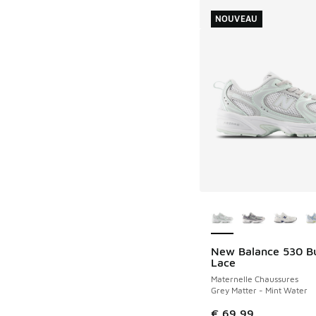
NOUVEAU
Plus de couleurs dis
New Balance 530 B
NOUVEAU
Lace
Maternelle Chaussures
Grey Matter - Mint Water
€ 69,99