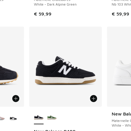
White - Dark Alpine Green
Nb 103 Whit
€ 59,99
€ 59,99
ponibles
Plus de couleurs disponibles
New Bal
Maternelle 
White - Whi