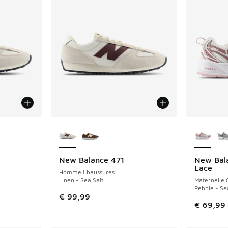
ponibles
Plus de couleurs disponibles
Plus de 
New Balance 471
New Bal
NOUVEAU
NOUVEAU
Lace
Homme Chaussures
Linen - Sea Salt
Maternelle 
Pebble - Se
€ 99,99
€ 69,99