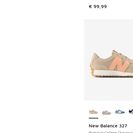
€ 99,99
Plus de couleurs dis
New Balance 327
Primaire-College Chaussur