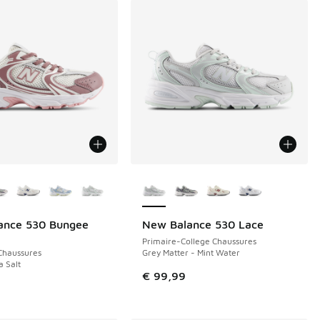
couleurs disponibles
Plus de couleurs disponibles
ance 530 Bungee
New Balance 530 Lace
NOUVEAU
Primaire-College Chaussures
Chaussures
Grey Matter - Mint Water
a Salt
€ 99,99