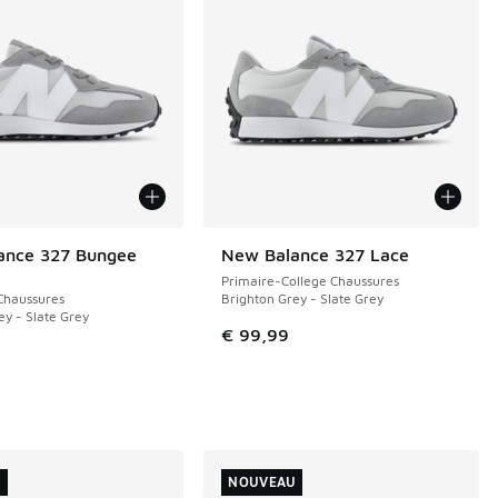
ance 327 Bungee
New Balance 327 Lace
NOUVEAU
Primaire-College Chaussures
Chaussures
Brighton Grey - Slate Grey
ey - Slate Grey
€ 99,99
U
NOUVEAU