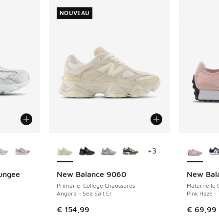
NOUVEAU
ponibles
Plus de couleurs disponibles
Plus de 
+
3
ungee
New Balance 9060
New Bal
NOUVEAU
Primaire-College Chaussures
Maternelle 
Angora - Sea Salt Er
Pink Haze -
€ 154,99
€ 69,99