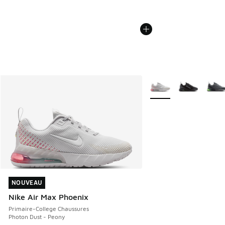
Plus de couleurs dispo
NOUVEAU
NOUVEAU
Nike Air Max Phoenix
Primaire-College Chaussures
Photon Dust - Peony