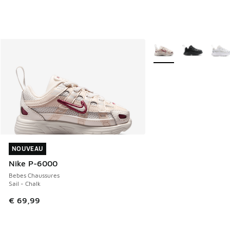
Plus de couleurs dispo
NOUVEAU
NOUVEAU
Nike P-6000
Bebes Chaussures
Sail - Chalk
€ 69,99