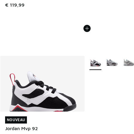
€ 119,99
Plus de couleurs dispo
NOUVEAU
NOUVEAU
Jordan Mvp 92