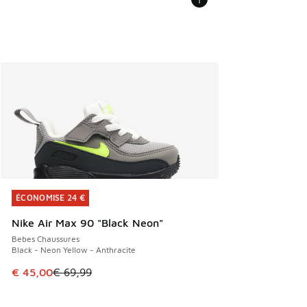
ÉCONOMISE 24 €
ÉCONOMISE 24 €
Nike Air Max 90 "Black Neon"
Bebes Chaussures
Black - Neon Yellow - Anthracite
Cet article est en promotion. Prix en baisse de € 69,99 à 
€ 45,00
€ 69,99