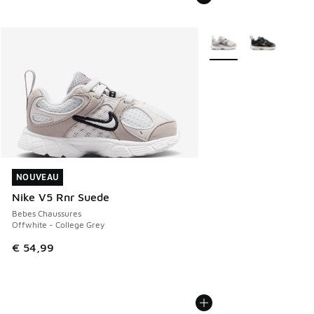
Plus de couleurs dispo
NOUVEAU
NOUVEAU
Nike V5 Rnr Suede
Bebes Chaussures
Offwhite - College Grey
€ 54,99