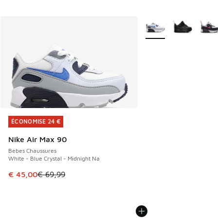
Plus de couleurs dispo
ÉCONOMISE 24 €
ÉCONOMISE 24 €
Nike Air Max 90
Bebes Chaussures
White - Blue Crystal - Midnight Na
Cet article est en promotion. Prix en baisse de € 69,99 à 
€ 45,00
€ 69,99