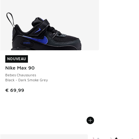
NOUVEAU
NOUVEAU
Nike Max 90
Bebes Chaussures
Black - Dark Smoke Grey
€ 69,99
Plus de couleurs dispo