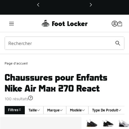
Ce lien ouvrira une nouvelle fenêtre
Page d'accueil
Chaussures pour Enfants
Nike Air Max 270 React
100 résultats
Filtres
Taille
Marque
Modèle
Type De Produit
Search Results
Plus de couleurs dispo