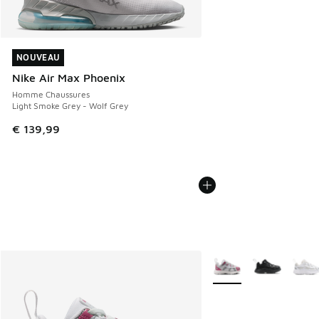
NOUVEAU
NOUVEAU
Nike Air Max Phoenix
Homme Chaussures
Light Smoke Grey - Wolf Grey
€ 139,99
Plus de couleurs dispo