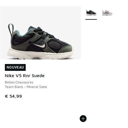
Plus de couleurs dispo
NOUVEAU
NOUVEAU
Nike V5 Rnr Suede
Bebes Chaussures
Team Black - Mineral Slate
€ 54,99