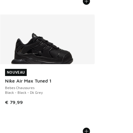
NOUVEAU
NOUVEAU
Nike Air Max Tuned 1
Bebes Chaussures
Black - Black - Dk Grey
€ 79,99