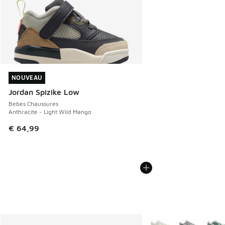
NOUVEAU
NOUVEAU
Jordan Spizike Low
Bebes Chaussures
Anthracite - Light Wild Mango
€ 64,99
Plus de couleurs dispo