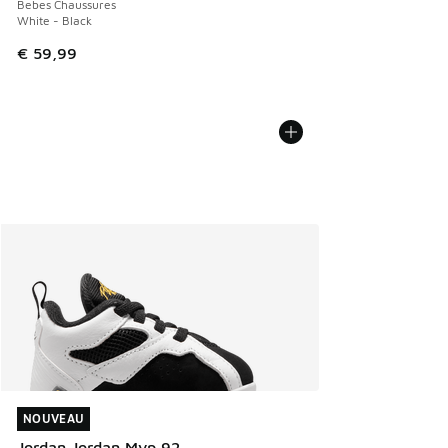
Bebes Chaussures
White - Black
€ 59,99
NOUVEAU
NOUVEAU
Jordan Jordan Mvp 92