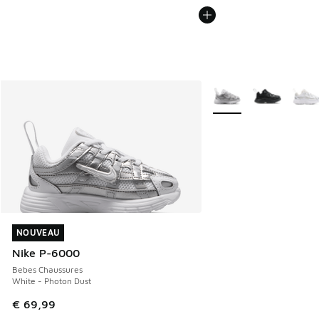
Plus de couleurs dispo
NOUVEAU
NOUVEAU
Nike P-6000
Bebes Chaussures
White - Photon Dust
€ 69,99