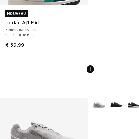
NOUVEAU
NOUVEAU
Jordan Aj1 Mid
Bebes Chaussures
Chalk - True Blue
€ 69,99
Plus de couleurs dispo