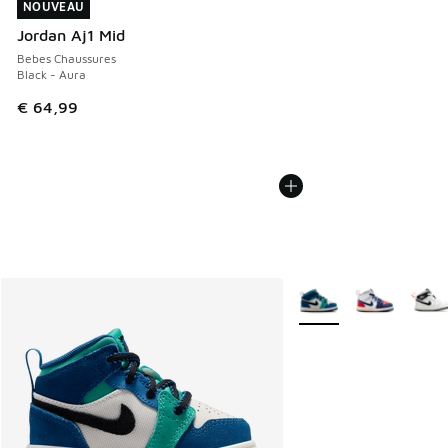
NOUVEAU
NOUVEAU
Jordan Aj1 Mid
Bebes Chaussures
Black - Aura
€ 64,99
Plus de couleurs dispo