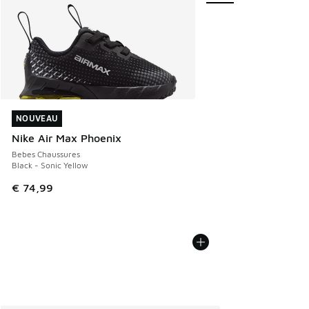
NOUVEAU
NOUVEAU
Nike Air Max Phoenix
Bebes Chaussures
Black - Sonic Yellow
€ 74,99