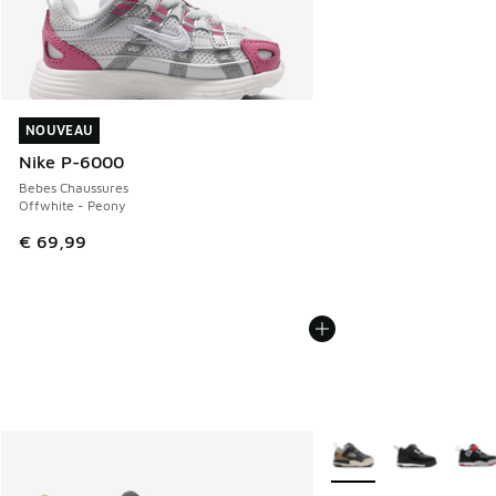
NOUVEAU
NOUVEAU
Nike P-6000
Bebes Chaussures
Offwhite - Peony
€ 69,99
Plus de couleurs dispo