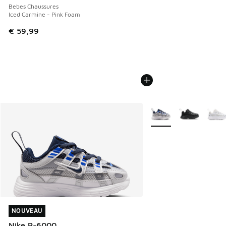
Bebes Chaussures
Iced Carmine - Pink Foam
€ 59,99
Plus de couleurs dispo
NOUVEAU
NOUVEAU
Nike P-6000