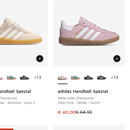
couleurs disponibles
Plus de couleurs disponibles
+
13
+
13
andball Spezial
adidas Handball Spezial
ÉCONOMISE 24 €
Chaussures
Maternelle Chaussures
te - Alumina - Gum 3
Clear Pink - White - Gum5
Cet article est en promotion. Pri
€ 40,00
€ 64,99