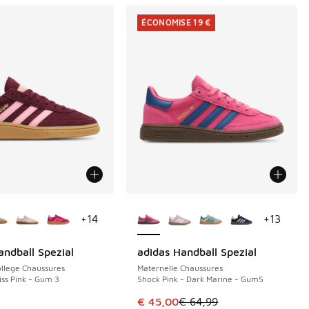
ÉCONOMISE 19 €
couleurs disponibles
Plus de couleurs disponibles
+
14
+
13
andball Spezial
adidas Handball Spezial
ÉCONOMISE 19 €
llege Chaussures
Maternelle Chaussures
iss Pink - Gum 3
Shock Pink - Dark Marine - Gum5
Cet article est en promotion. Pri
€ 45,00
€ 64,99