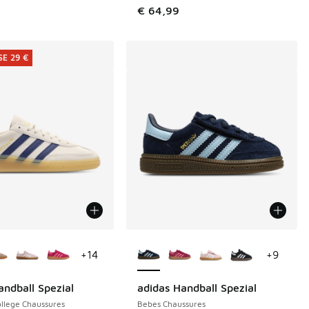
€ 64,99
E 29 €
couleurs disponibles
Plus de couleurs disponibles
+
14
+
9
andball Spezial
adidas Handball Spezial
E 29 €
llege Chaussures
Bebes Chaussures