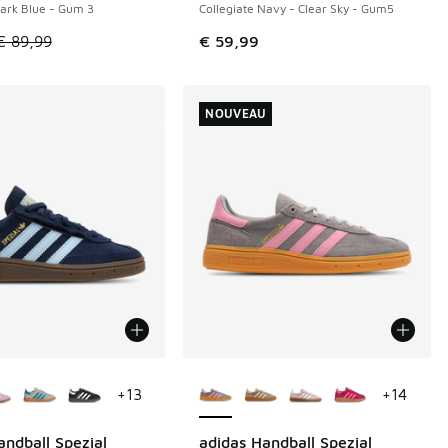
ark Blue - Gum 3
Collegiate Navy - Clear Sky - Gum5
de € 89,99 à € 60,00
le est en promotion. Prix en baisse de € 89,99 à € 60,00
€ 89,99
€ 59,99
NOUVEAU
couleurs disponibles
Plus de couleurs disponibles
+
13
+
14
andball Spezial
adidas Handball Spezial
NOUVEAU