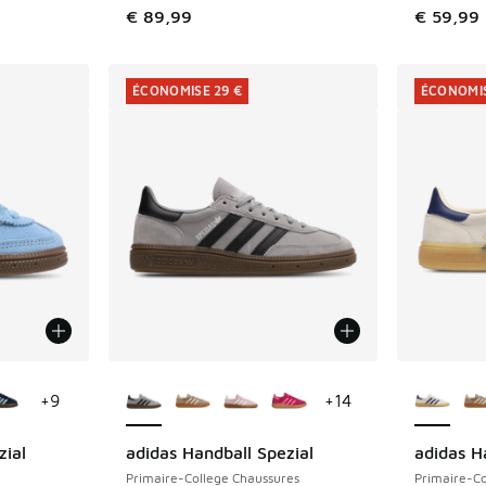
€ 89,99
€ 59,99
ÉCONOMISE 29 €
ÉCONOMIS
ponibles
Plus de couleurs disponibles
Plus de 
+
9
+
14
zial
adidas Handball Spezial
adidas H
ÉCONOMISE 29 €
ÉCONOMIS
Primaire-College Chaussures
Primaire-Co