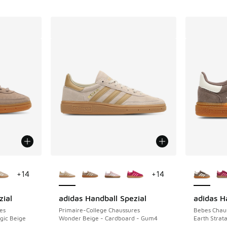
ponibles
Plus de couleurs disponibles
Plus de 
+
14
+
14
zial
adidas Handball Spezial
adidas H
es
Primaire-College Chaussures
Bebes Chau
gic Beige
Wonder Beige - Cardboard - Gum4
Earth Strat