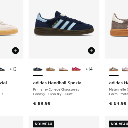
ponibles
Plus de couleurs disponibles
Plus de 
+
13
+
14
zial
adidas Handball Spezial
adidas H
Primaire-College Chaussures
Maternelle 
 3
Conavy - Clearsky - Gum5
Earth Strat
€ 89,99
€ 64,99
NOUVEAU
NOUVEA