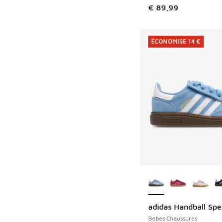
€ 89,99
ÉCONOMISE 14 €
Plus de couleurs dis
adidas Handball Spe
ÉCONOMISE 14 €
Bebes Chaussures