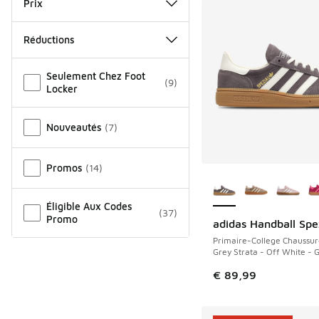
Prix
Réductions
Autre
Seulement Chez Foot
(
9
)
Locker
Nouveautés
(
7
)
Promos
(
14
)
Plus de couleurs dis
Éligible Aux Codes
(
37
)
Promo
adidas Handball Spe
Primaire-College Chaussur
Grey Strata - Off White -
€ 89,99