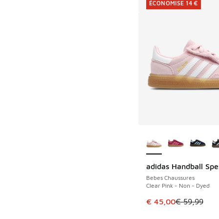
ÉCONOMISE 14 €
Plus de couleurs dis
adidas Handball Spe
ÉCONOMISE 14 €
Bebes Chaussures
Clear Pink - Non - Dyed
Cet article est en p
€ 45,00
€ 59,99