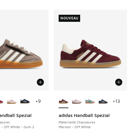
NOUVEAU
couleurs disponibles
Plus de couleurs disponibles
+
9
+
13
andball Spezial
adidas Handball Spezial
NOUVEAU
ssures
Maternelle Chaussures
a - Off White - Gum 2
Maroon - Off White