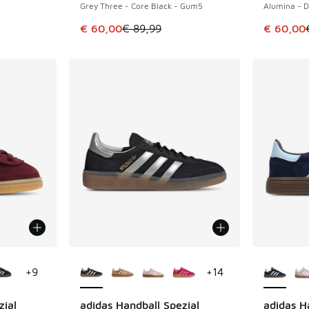
Grey Three - Core Black - Gum5
Alumina - D
romotion. Prix en baisse de € 59,99 à € 45,00
Cet article est en promotion. Prix en baisse 
Cet artic
€ 60,00
€ 89,99
€ 60,00
ponibles
Plus de couleurs disponibles
Plus de 
+
9
+
14
zial
adidas Handball Spezial
adidas H