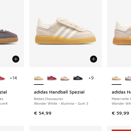
ponibles
Plus de couleurs disponibles
Plus de 
+
14
+
9
zial
adidas Handball Spezial
adidas H
NOUVEAU
NOUVEAU
es
Bebes Chaussures
Maternelle 
 Gum4
Wonder White - Alumina - Gum 3
Wonder Whi
€ 54,99
€ 59,99