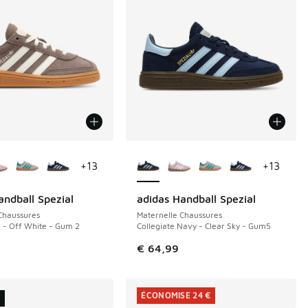
couleurs disponibles
Plus de couleurs disponibles
+
13
+
13
andball Spezial
adidas Handball Spezial
Chaussures
Maternelle Chaussures
a - Off White - Gum 2
Collegiate Navy - Clear Sky - Gum5
€ 64,99
ÉCONOMISE 24 €
U