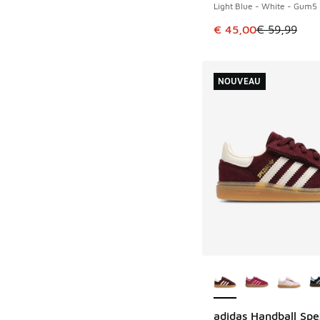
Light Blue - White - Gum5
Cet article est en p
€ 45,00
€ 59,99
NOUVEAU
Plus de couleurs dis
adidas Handball Spe
NOUVEAU