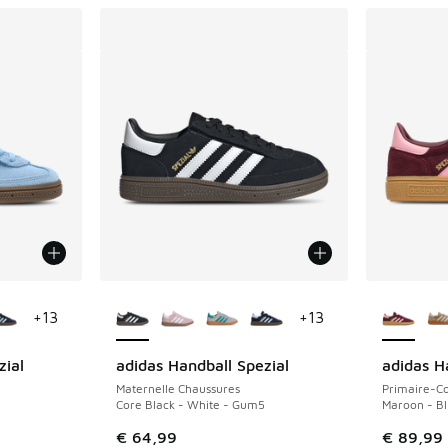
ponibles
Plus de couleurs disponibles
Plus de 
+
13
+
13
zial
adidas Handball Spezial
adidas H
Maternelle Chaussures
Primaire-Co
Core Black - White - Gum5
Maroon - Bl
romotion. Prix en baisse de € 64,99 à € 40,00
€ 64,99
€ 89,99