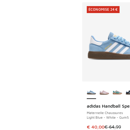
ÉCONOMISE 24 €
Plus de couleurs dis
adidas Handball Spe
ÉCONOMISE 24 €
Maternelle Chaussures
Light Blue - White - Gum5
Cet article est en p
€ 40,00
€ 64,99