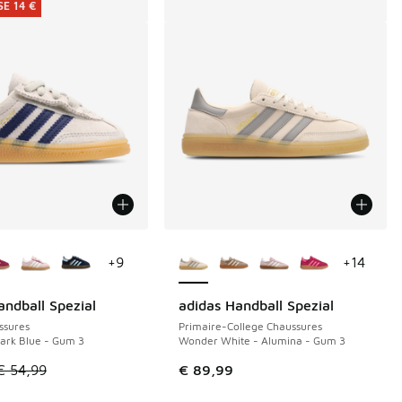
E 14 €
couleurs disponibles
Plus de couleurs disponibles
+
9
+
14
andball Spezial
adidas Handball Spezial
E 14 €
ssures
Primaire-College Chaussures
ark Blue - Gum 3
Wonder White - Alumina - Gum 3
le est en promotion. Prix en baisse de € 54,99 à € 40,00
€ 54,99
€ 89,99