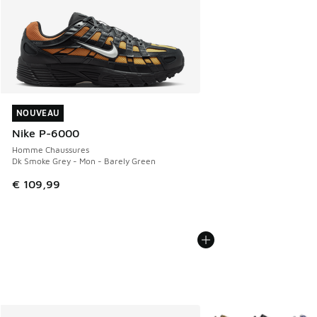
NOUVEAU
NOUVEAU
Nike P-6000
Homme Chaussures
Dk Smoke Grey - Mon - Barely Green
€ 109,99
Plus de couleurs dispo