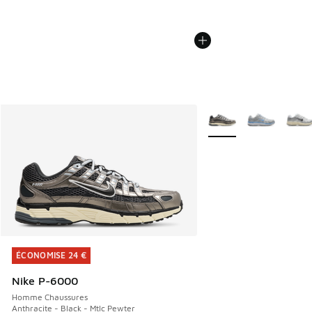
Plus de couleurs dispo
ÉCONOMISE 24 €
ÉCONOMISE 24 €
Nike P-6000
Homme Chaussures
Anthracite - Black - Mtlc Pewter