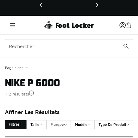
Ce lien ouvrira une nouvelle fenêtre
Page d'accueil
NIKE P 6000
112 résultats
Affiner Les Résultats
Filtres
Taille
Marque
Modèle
Type De Produit
Trier
Search Results