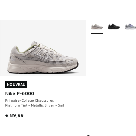
Plus de couleurs dispo
NOUVEAU
NOUVEAU
Nike P-6000
Primaire-College Chaussures
Platinum Tint - Metallic Silver - Sail
€ 89,99