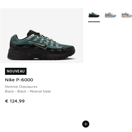
Plus de couleurs dispo
NOUVEAU
NOUVEAU
Nike P-6000
Homme Chaussures
Black - Black - Mineral Slate
€ 124,99