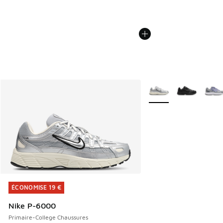
Plus de couleurs dispo
ÉCONOMISE 19 €
ÉCONOMISE 19 €
Nike P-6000
Primaire-College Chaussures