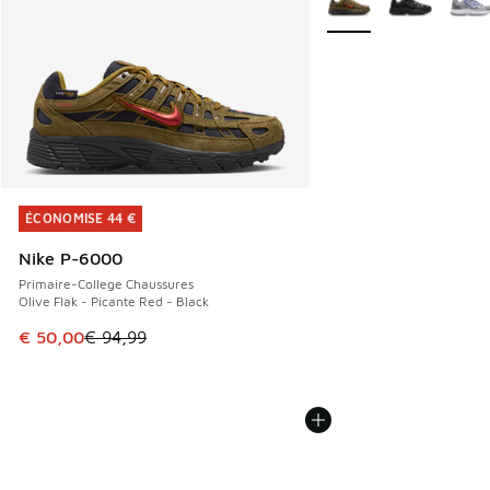
ÉCONOMISE 44 €
ÉCONOMISE 44 €
Nike P-6000
Primaire-College Chaussures
Olive Flak - Picante Red - Black
Cet article est en promotion. Prix en baisse de € 94,99 à 
€ 50,00
€ 94,99