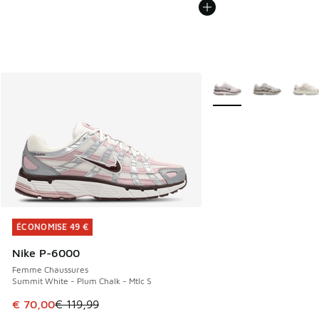
Plus de couleurs dispo
ÉCONOMISE 49 €
ÉCONOMISE 49 €
Nike P-6000
Femme Chaussures
Summit White - Plum Chalk - Mtlc S
Cet article est en promotion. Prix en baisse de € 119,99 à
€ 70,00
€ 119,99