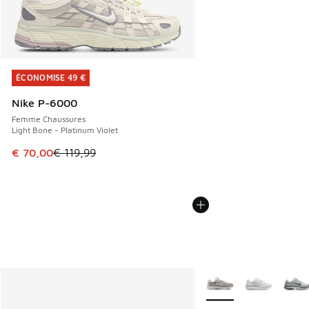
ÉCONOMISE 49 €
ÉCONOMISE 49 €
Nike P-6000
Femme Chaussures
Light Bone - Platinum Violet
Cet article est en promotion. Prix en baisse de € 119,99 à
€ 70,00
€ 119,99
Plus de couleurs dispo