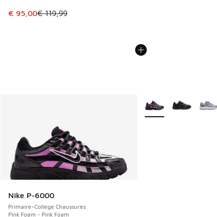
Cet article est en promotion. Prix en baisse de € 119,99 à
€ 95,00
€ 119,99
Plus de couleurs dispo
Nike P-6000
Primaire-College Chaussures
Pink Foam - Pink Foam