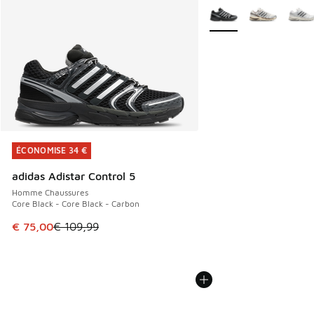
Plus de couleurs dispo
ÉCONOMISE 34 €
ÉCONOMISE 34 €
adidas Adistar Control 5
Homme Chaussures
Core Black - Core Black - Carbon
Cet article est en promotion. Prix en baisse de € 109,99 à
€ 75,00
€ 109,99