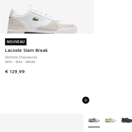
NOUVEAU
NOUVEAU
Lacoste Slam Break
Homme Chaussures
Wht - Wht - White
€ 129,99
Plus de couleurs dispo