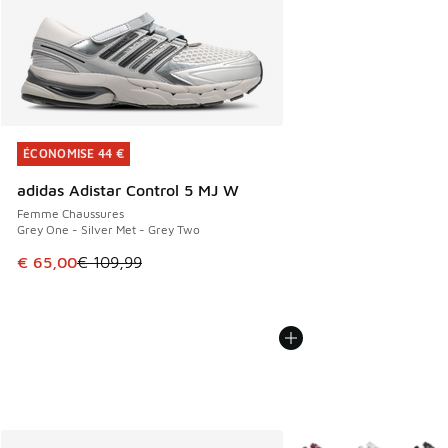
ÉCONOMISE 44 €
ÉCONOMISE 44 €
adidas Adistar Control 5 MJ W
Femme Chaussures
Grey One - Silver Met - Grey Two
Cet article est en promotion. Prix en baisse de € 109,99 à
€ 65,00
€ 109,99
Plus de couleurs dispo