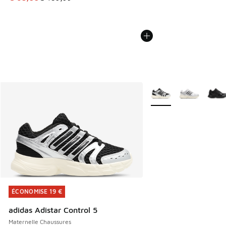
Plus de couleurs dispo
ÉCONOMISE 19 €
ÉCONOMISE 19 €
adidas Adistar Control 5
Maternelle Chaussures