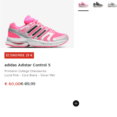
Plus de couleurs dispo
ÉCONOMISE 29 €
ÉCONOMISE 29 €
adidas Adistar Control 5
Primaire-College Chaussures
Lucid Pink - Core Black - Silver Met
Cet article est en promotion. Prix en baisse de € 89,99 à 
€ 60,00
€ 89,99