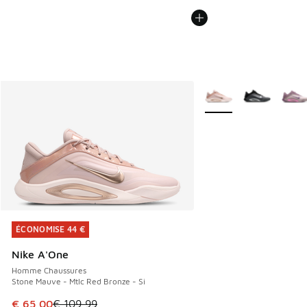
Plus de couleurs dispo
ÉCONOMISE 44 €
ÉCONOMISE 44 €
Nike A'One
Homme Chaussures
Stone Mauve - Mtlc Red Bronze - Si
Cet article est en promotion. Prix en baisse de € 109,99 à
€ 65,00
€ 109,99