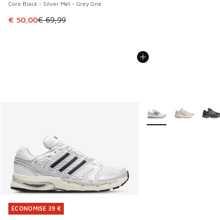
Core Black - Silver Met - Grey One
Cet article est en promotion. Prix en baisse de € 69,99 à 
€ 50,00
€ 69,99
Plus de couleurs dispo
ÉCONOMISE 39 €
ÉCONOMISE 39 €