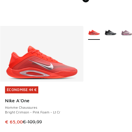
Plus de couleurs dispo
ÉCONOMISE 44 €
ÉCONOMISE 44 €
Nike A'One
Homme Chaussures
Bright Crimson - Pink Foam - Lt Cr
Cet article est en promotion. Prix en baisse de € 109,99 à
€ 65,00
€ 109,99