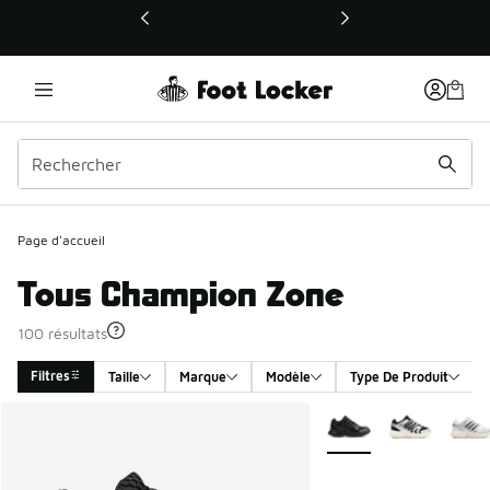
Ce lien ouvrira une nouvelle fenêtre
Page d'accueil
Tous Champion Zone
100 résultats
Filtres
Taille
Marque
Modèle
Type De Produit
Search Results
Plus de couleurs dispo