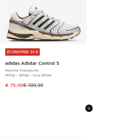
ÉCONOMISE 34 €
ÉCONOMISE 34 €
adidas Adistar Control 5
Homme Chaussures
White - White - Core White
Cet article est en promotion. Prix en baisse de € 109,99 à
€ 75,00
€ 109,99