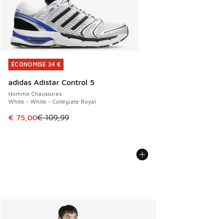
ÉCONOMISE 34 €
ÉCONOMISE 34 €
adidas Adistar Control 5
Homme Chaussures
White - White - Collegiate Royal
Cet article est en promotion. Prix en baisse de € 109,99 à
€ 75,00
€ 109,99