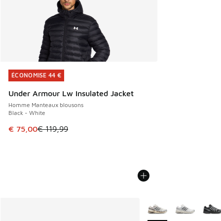
ÉCONOMISE 44 €
ÉCONOMISE 44 €
Under Armour Lw Insulated Jacket
Homme Manteaux blousons
Black - White
Cet article est en promotion. Prix en baisse de € 119,99 à
€ 75,00
€ 119,99
Plus de couleurs dispo