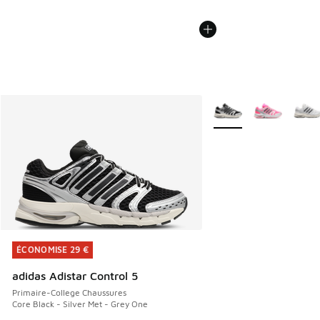
Plus de couleurs dispo
ÉCONOMISE 29 €
ÉCONOMISE 29 €
adidas Adistar Control 5
Primaire-College Chaussures
Core Black - Silver Met - Grey One