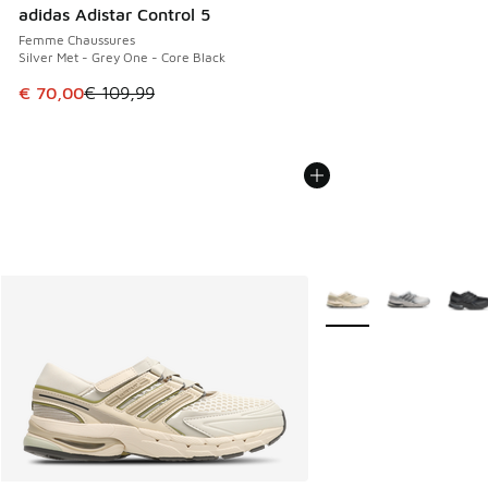
adidas Adistar Control 5
Femme Chaussures
Silver Met - Grey One - Core Black
Cet article est en promotion. Prix en baisse de € 109,99 à
€ 70,00
€ 109,99
Plus de couleurs dispo