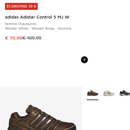
ÉCONOMISE 39 €
ÉCONOMISE 39 €
adidas Adistar Control 5 MJ W
Femme Chaussures
Wonder White - Wonder Beige - Alumina
Cet article est en promotion. Prix en baisse de € 109,99 à
€ 70,00
€ 109,99
Plus de couleurs dispo