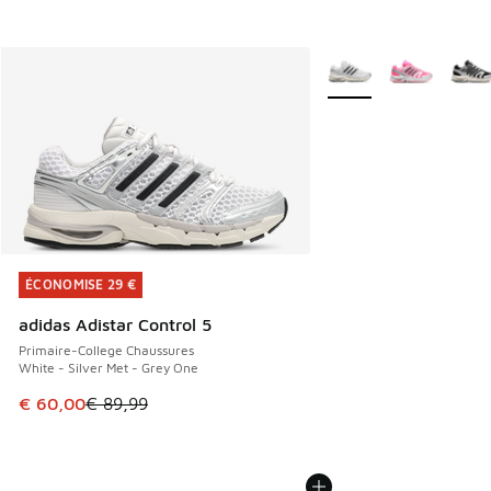
Plus de couleurs dispo
ÉCONOMISE 29 €
ÉCONOMISE 29 €
adidas Adistar Control 5
Primaire-College Chaussures
White - Silver Met - Grey One
Cet article est en promotion. Prix en baisse de € 89,99 à 
€ 60,00
€ 89,99