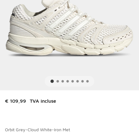
€ 109,99
TVA incluse
Orbit Grey-Cloud White-Iron Met
Merci de sélectionner un style
*
Page 1 sur 1 affichant 1 à 7 des 7 couleurs.