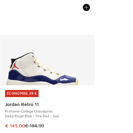
ÉCONOMISE 39 €
ÉCONOMISE 39 €
Jordan Retro 11
Primaire-College Chaussures
Deep Royal Blue - Fire Red - Sail
Cet article est en promotion. Prix en baisse de € 184,99 à
€ 145,00
€ 184,99