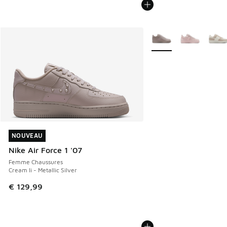
Plus de couleurs dispo
NOUVEAU
NOUVEAU
Nike Air Force 1 '07
Femme Chaussures
Cream Ii - Metallic Silver
€ 129,99