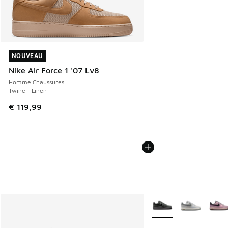
NOUVEAU
NOUVEAU
Nike Air Force 1 '07 Lv8
Homme Chaussures
Twine - Linen
€ 119,99
Plus de couleurs dispo