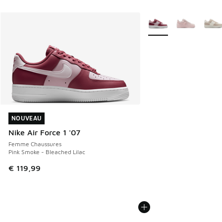
Plus de couleurs dispo
NOUVEAU
NOUVEAU
Nike Air Force 1 '07
Femme Chaussures
Pink Smoke - Bleached Lilac
€ 119,99