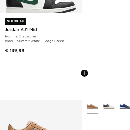
NOUVEAU
NOUVEAU
Jordan AJ1 Mid
Homme Chaussures
Black - Summit White - Gorge Green
€ 139,99
Plus de couleurs dispo