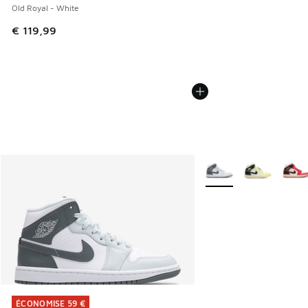
Old Royal - White
€ 119,99
Plus de couleurs dispo
ÉCONOMISE 59 €
ÉCONOMISE 59 €