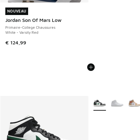
NOUVEAU
NOUVEAU
Jordan Son Of Mars Low
Primaire-College Chaussures
White - Varsity Red
€ 124,99
Plus de couleurs dispo