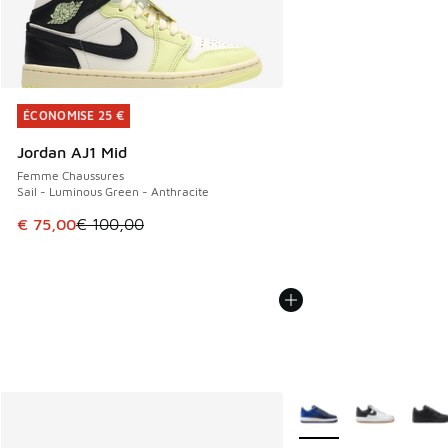
ÉCONOMISE 25 €
ÉCONOMISE 25 €
Jordan AJ1 Mid
Femme Chaussures
Sail - Luminous Green - Anthracite
Cet article est en promotion. Prix en baisse de € 100,00 à
€ 75,00
€ 100,00
Plus de couleurs dispo