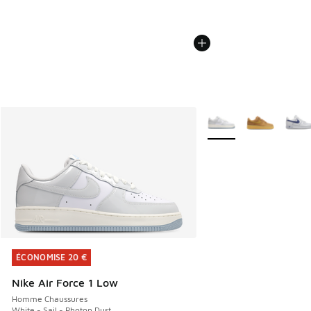
Plus de couleurs dispo
ÉCONOMISE 20 €
ÉCONOMISE 20 €
Nike Air Force 1 Low
Homme Chaussures
White - Sail - Photon Dust