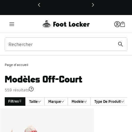
Ce lien ouvrira une nouvelle fenêtre
Page d'accueil
Modèles Off-Court
559 résultats
Filtres
Taille
Marque
Modèle
Type De Produit
Search Results