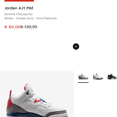
Jordan AJ1 Mid
Femme Chaussures
White - Smoke Grey - Pure Platinum
Cet article est en promotion. Prix en baisse de € 139,99 à
€ 80,00
€ 139,99
Plus de couleurs dispo