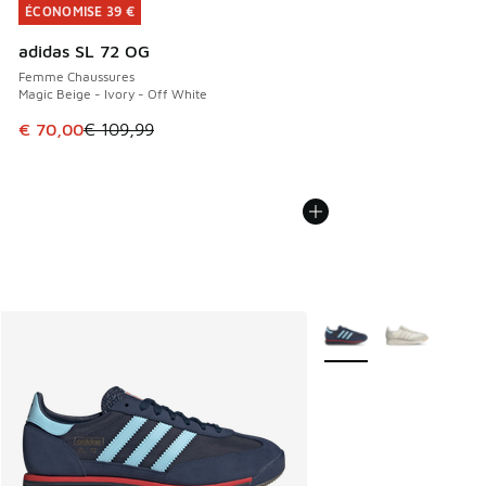
ÉCONOMISE 39 €
ÉCONOMISE 39 €
adidas SL 72 OG
Femme Chaussures
Magic Beige - Ivory - Off White
Cet article est en promotion. Prix en baisse de € 109,99 à
€ 70,00
€ 109,99
Plus de couleurs dispo