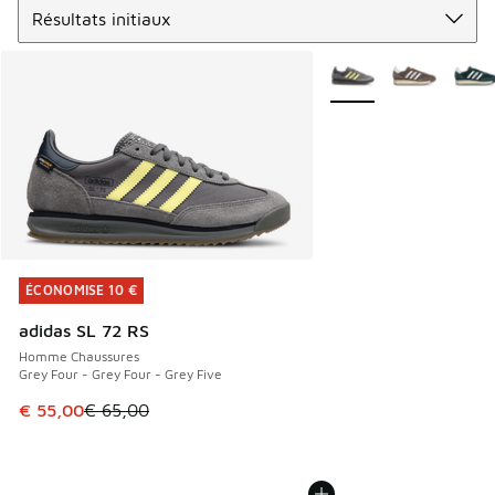
Plus de couleurs dispo
ÉCONOMISE 10 €
ÉCONOMISE 10 €
adidas SL 72 RS
Homme Chaussures
Grey Four - Grey Four - Grey Five
Cet article est en promotion. Prix en baisse de € 65,00 à 
€ 55,00
€ 65,00