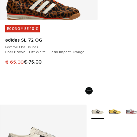
ÉCONOMISE 10 €
ÉCONOMISE 10 €
adidas SL 72 OG
Femme Chaussures
Dark Brown - Off White - Semi Impact Orange
Cet article est en promotion. Prix en baisse de € 75,00 à 
€ 65,00
€ 75,00
Plus de couleurs dispo