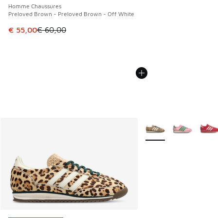
Homme Chaussures
Preloved Brown - Preloved Brown - Off White
Cet article est en promotion. Prix en baisse de € 60,00 à 
€ 55,00
€ 60,00
Plus de couleurs dispo