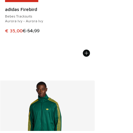
adidas Firebird
Bebes Tracksuits
Aurora Ivy - Aurora Ivy
Cet article est en promotion. Prix en baisse de € 54,99 à 
€ 35,00
€ 54,99