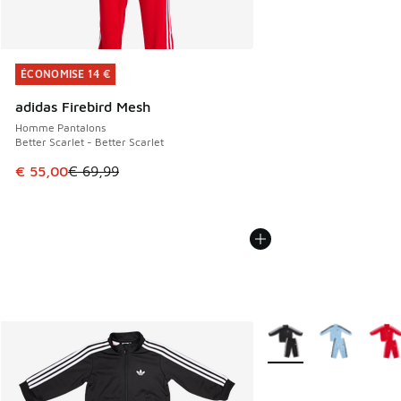
ÉCONOMISE 14 €
ÉCONOMISE 14 €
adidas Firebird Mesh
Homme Pantalons
Better Scarlet - Better Scarlet
Cet article est en promotion. Prix en baisse de € 69,99 à 
€ 55,00
€ 69,99
Plus de couleurs dispo