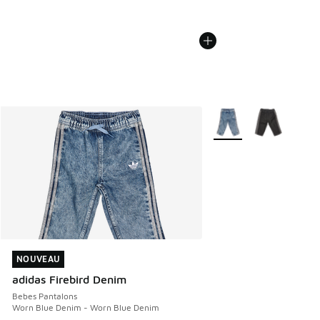
Plus de couleurs dispo
NOUVEAU
NOUVEAU
adidas Firebird Denim
Bebes Pantalons
Worn Blue Denim - Worn Blue Denim