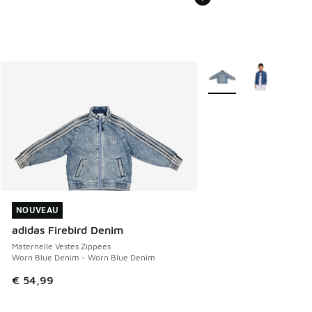
Plus de couleurs dispo
NOUVEAU
NOUVEAU
adidas Firebird Denim
Maternelle Vestes Zippees
Worn Blue Denim - Worn Blue Denim
€ 54,99