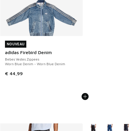
NOUVEAU
NOUVEAU
adidas Firebird Denim
Bebes Vestes Zippees
Worn Blue Denim - Worn Blue Denim
€ 44,99
Plus de couleurs dispo