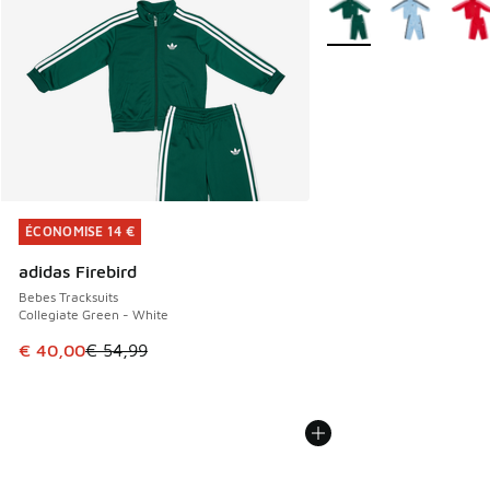
Plus de couleurs dispo
ÉCONOMISE 14 €
ÉCONOMISE 14 €
adidas Firebird
Bebes Tracksuits
Collegiate Green - White
Cet article est en promotion. Prix en baisse de € 54,99 à 
€ 40,00
€ 54,99