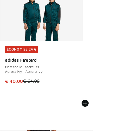
ÉCONOMISE 24 €
ÉCONOMISE 24 €
adidas Firebird
Maternelle Tracksuits
Aurora Ivy - Aurora Ivy
Cet article est en promotion. Prix en baisse de € 64,99 à 
€ 40,00
€ 64,99