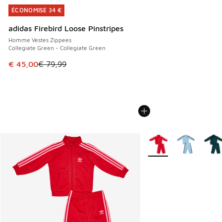
ÉCONOMISE 34 €
ÉCONOMISE 34 €
adidas Firebird Loose Pinstripes
Homme Vestes Zippees
Collegiate Green - Collegiate Green
Cet article est en promotion. Prix en baisse de € 79,99 à 
€ 45,00
€ 79,99
Plus de couleurs dispo