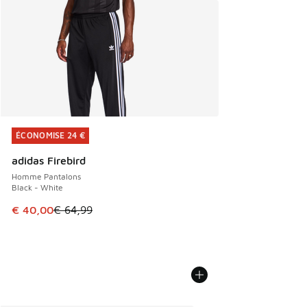
ÉCONOMISE 24 €
ÉCONOMISE 24 €
adidas Firebird
Homme Pantalons
Black - White
Cet article est en promotion. Prix en baisse de € 64,99 à 
€ 40,00
€ 64,99