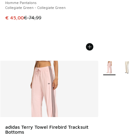
Homme Pantalons
Collegiate Green - Collegiate Green
Cet article est en promotion. Prix en baisse de € 74,99 à 
€ 45,00
€ 74,99
Plus de couleurs 
adidas Terry Towel Firebird Tracksuit
Bottoms