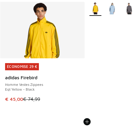
Plus de couleurs dispo
ÉCONOMISE 29 €
ÉCONOMISE 29 €
adidas Firebird
Homme Vestes Zippees
Eqt Yellow - Black
Cet article est en promotion. Prix en baisse de € 74,99 à 
€ 45,00
€ 74,99