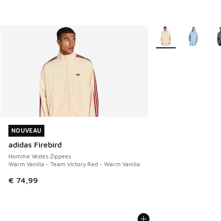
Plus de couleurs dis
NOUVEAU
NOUVEAU
adidas Firebird
Homme Vestes Zippees
Warm Vanilla - Team Victory Red - Warm Vanilla
€ 74,99