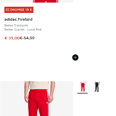
ÉCONOMISE 19 €
ÉCONOMISE 19 €
adidas Firebird
Bebes Tracksuits
Better Scarlet - Lucid Pink
Cet article est en promotion. Prix en baisse de € 54,99 à 
€ 35,00
€ 54,99
Plus de couleurs dispo