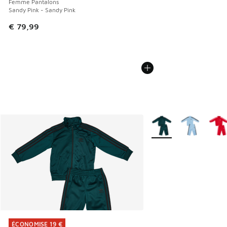
Femme Pantalons
Sandy Pink - Sandy Pink
€ 79,99
Plus de couleurs dispo
ÉCONOMISE 19 €
ÉCONOMISE 19 €