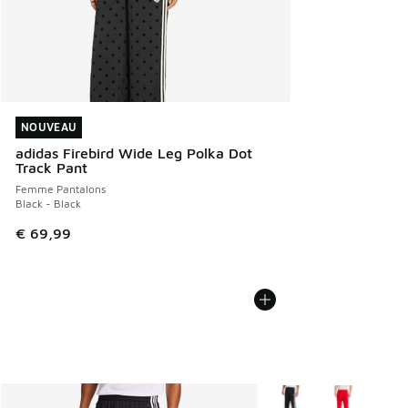
NOUVEAU
NOUVEAU
adidas Firebird Wide Leg Polka Dot
Track Pant
Femme Pantalons
Black - Black
€ 69,99
Plus de couleurs dispo