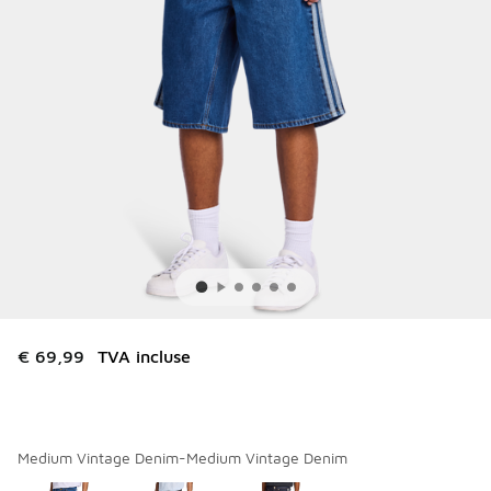
€ 69,99
TVA incluse
Medium Vintage Denim-Medium Vintage Denim
Merci de sélectionner un style
*
Page 1 sur 1 affichant 1 à 3 des 3 couleurs.