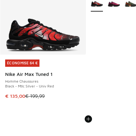
Plus de couleurs dispo
ÉCONOMISE 64 €
ÉCONOMISE 64 €
Nike Air Max Tuned 1
Homme Chaussures
Black - Mtlc Silver - Univ Red
Cet article est en promotion. Prix en baisse de € 199,99 à
€ 135,00
€ 199,99