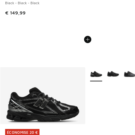
Black - Black - Black
€ 149,99
Plus de couleurs dispo
ÉCONOMISE 20 €
ÉCONOMISE 20 €