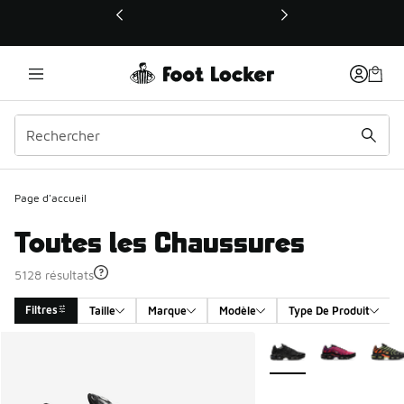
Ce lien ouvrira une nouvelle fenêtre
Page d'accueil
Toutes les Chaussures
5128 résultats
Filtres
Taille
Marque
Modèle
Type De Produit
Search Results
Plus de couleurs dispo