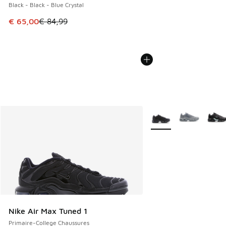
Black - Black - Blue Crystal
Cet article est en promotion. Prix en baisse de € 84,99 à 
€ 65,00
€ 84,99
Plus de couleurs dispo
Nike Air Max Tuned 1
Primaire-College Chaussures