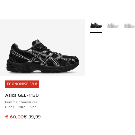
Plus de couleurs dispo
ÉCONOMISE 39 €
ÉCONOMISE 39 €
Asics GEL-1130
Femme Chaussures
Black - Pure Silver
Cet article est en promotion. Prix en baisse de € 99,99 à 
€ 60,00
€ 99,99