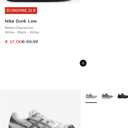
ÉCONOMISE 22 €
ÉCONOMISE 22 €
Nike Dunk Low
Bebes Chaussures
White - Black - White
Cet article est en promotion. Prix en baisse de € 59,99 à 
€ 37,00
€ 59,99
Plus de couleurs dispo