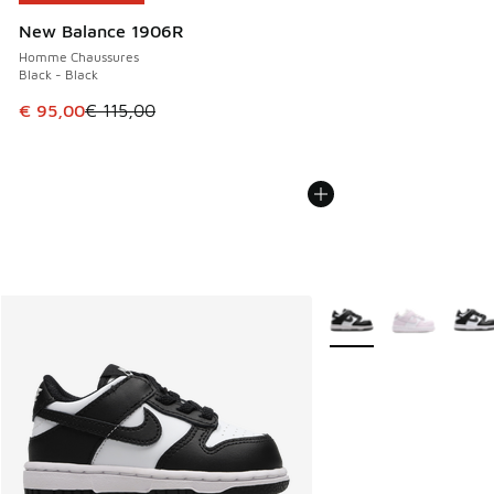
New Balance 1906R
Homme Chaussures
Black - Black
Cet article est en promotion. Prix en baisse de € 115,00 à
€ 95,00
€ 115,00
Plus de couleurs dispo