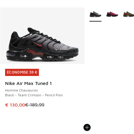
Plus de couleurs dispo
ÉCONOMISE 59 €
ÉCONOMISE 59 €
Nike Air Max Tuned 1
Homme Chaussures
Black - Team Crimson - Pencil Poin
Cet article est en promotion. Prix en baisse de € 189,99 à
€ 130,00
€ 189,99