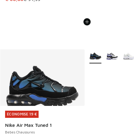
Plus de couleurs dispo
ÉCONOMISE 19 €
ÉCONOMISE 19 €
Nike Air Max Tuned 1
Bebes Chaussures