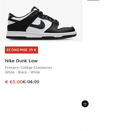
ÉCONOMISE 29 €
ÉCONOMISE 29 €
Nike Dunk Low
Primaire-College Chaussures
White - Black - White
Cet article est en promotion. Prix en baisse de € 94,99 à 
€ 65,00
€ 94,99