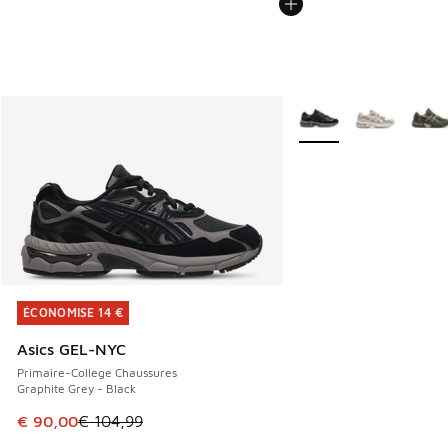
Plus de couleurs dispo
ÉCONOMISE 14 €
ÉCONOMISE 14 €
Asics GEL-NYC
Primaire-College Chaussures
Graphite Grey - Black
Cet article est en promotion. Prix en baisse de € 104,99 à
€ 90,00
€ 104,99