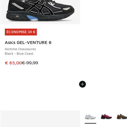
ÉCONOMISE 34 €
ÉCONOMISE 34 €
Asics GEL-VENTURE 6
Homme Chaussures
Black - Blue Coast
Cet article est en promotion. Prix en baisse de € 99,99 à 
€ 65,00
€ 99,99
Plus de couleurs dispo