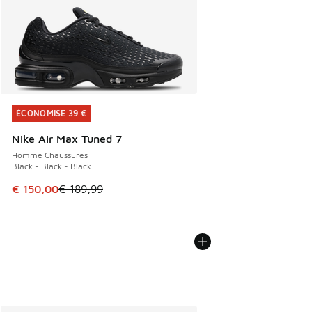
ÉCONOMISE 39 €
ÉCONOMISE 39 €
Nike Air Max Tuned 7
Homme Chaussures
Black - Black - Black
Cet article est en promotion. Prix en baisse de € 189,99 à
€ 150,00
€ 189,99