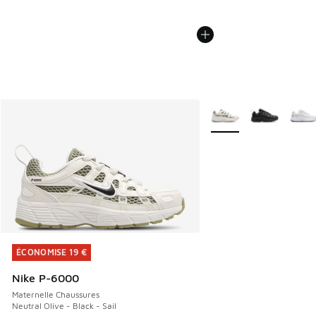
Plus de couleurs dispo
ÉCONOMISE 19 €
ÉCONOMISE 19 €
Nike P-6000
Maternelle Chaussures
Neutral Olive - Black - Sail