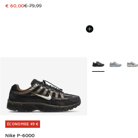
Cet article est en promotion. Prix en baisse de € 79,99 à 
€ 60,00
€ 79,99
Plus de couleurs dispo
ÉCONOMISE 49 €
ÉCONOMISE 49 €
Nike P-6000