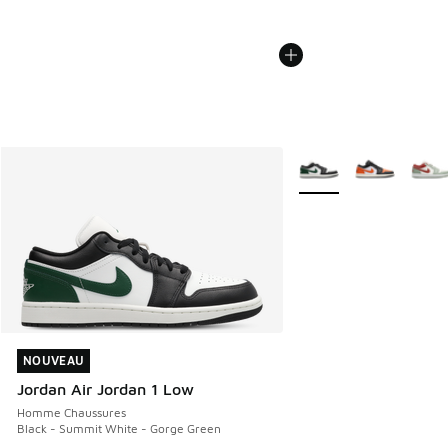
Plus de couleurs dispo
NOUVEAU
NOUVEAU
Jordan Air Jordan 1 Low
Homme Chaussures
Black - Summit White - Gorge Green