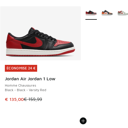
Plus de couleurs dispo
ÉCONOMISE 24 €
ÉCONOMISE 24 €
Jordan Air Jordan 1 Low
Homme Chaussures
Black - Black - Varsity Red
Cet article est en promotion. Prix en baisse de € 159,99 à
€ 135,00
€ 159,99