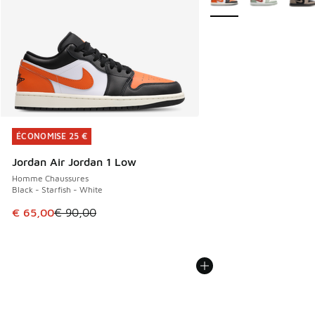
ÉCONOMISE 25 €
ÉCONOMISE 25 €
Jordan Air Jordan 1 Low
Homme Chaussures
Black - Starfish - White
Cet article est en promotion. Prix en baisse de € 90,00 à 
€ 65,00
€ 90,00