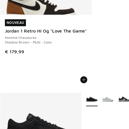
NOUVEAU
NOUVEAU
Jordan 1 Retro Hi Og "Love The Game"
Homme Chaussures
Shadow Brown - Multi - Color
€ 179,99
Plus de couleurs dispo