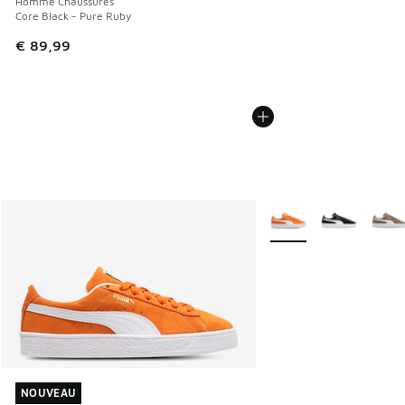
Homme Chaussures
Core Black - Pure Ruby
€ 89,99
Plus de couleurs dispo
NOUVEAU
NOUVEAU