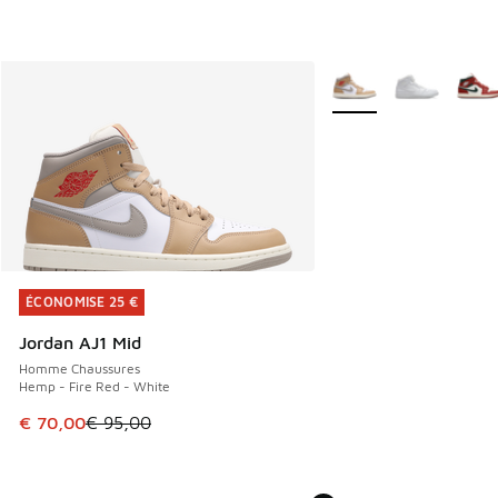
Plus de couleurs dispo
ÉCONOMISE 25 €
ÉCONOMISE 25 €
Jordan AJ1 Mid
Homme Chaussures
Hemp - Fire Red - White
Cet article est en promotion. Prix en baisse de € 95,00 à 
€ 70,00
€ 95,00