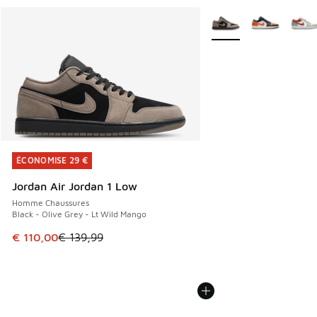
Plus de couleurs dispo
ÉCONOMISE 29 €
ÉCONOMISE 29 €
Jordan Air Jordan 1 Low
Homme Chaussures
Black - Olive Grey - Lt Wild Mango
Cet article est en promotion. Prix en baisse de € 139,99 à
€ 110,00
€ 139,99