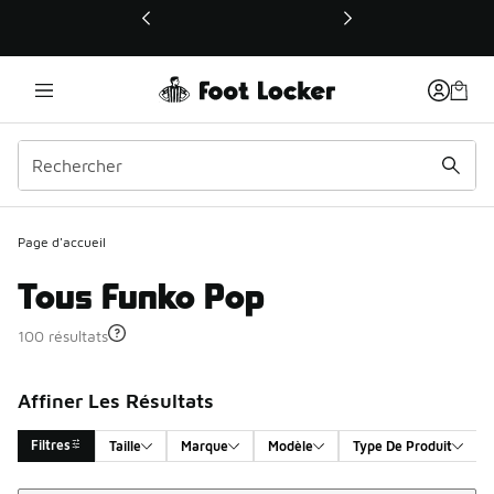
Ce lien ouvrira une nouvelle fenêtre
Page d'accueil
Tous Funko Pop
100 résultats
Affiner Les Résultats
Filtres
Taille
Marque
Modèle
Type De Produit
Trier
Search Results