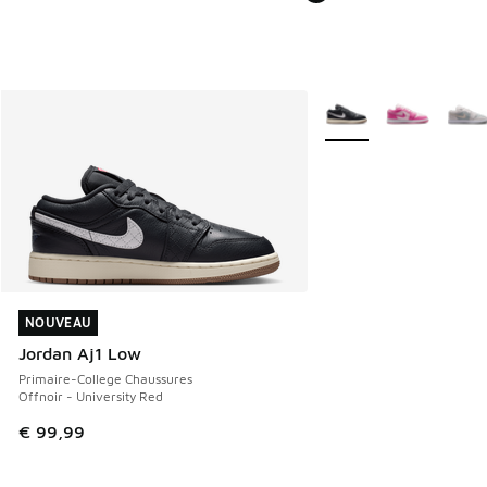
Plus de couleurs dispo
NOUVEAU
NOUVEAU
Jordan Aj1 Low
Primaire-College Chaussures
Offnoir - University Red
€ 99,99