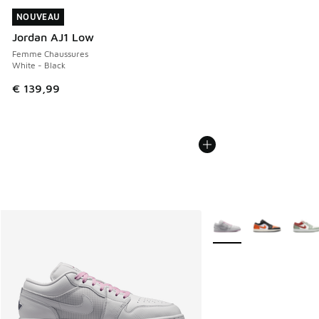
NOUVEAU
NOUVEAU
Jordan AJ1 Low
Femme Chaussures
White - Black
€ 139,99
Plus de couleurs dispo