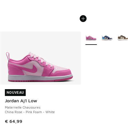
Plus de couleurs dispo
NOUVEAU
NOUVEAU
Jordan Aj1 Low
Maternelle Chaussures
China Rose - Pink Foam - White
€ 64,99