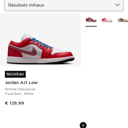
Plus de couleurs dispo
NOUVEAU
NOUVEAU
Jordan AJ1 Low
Femme Chaussures
Track Red - White
€ 129,99