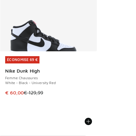
ÉCONOMISE 69 €
ÉCONOMISE 69 €
Nike Dunk High
Femme Chaussures
White - Black - University Red
Cet article est en promotion. Prix en baisse de € 129,99 à
€ 60,00
€ 129,99