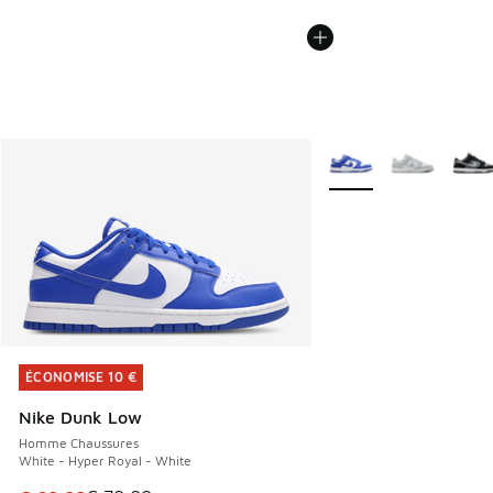
Plus de couleurs dispo
ÉCONOMISE 10 €
ÉCONOMISE 10 €
Nike Dunk Low
Homme Chaussures
White - Hyper Royal - White