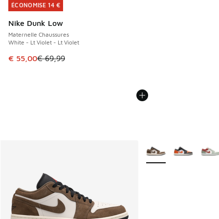
ÉCONOMISE 14 €
ÉCONOMISE 14 €
Nike Dunk Low
Maternelle Chaussures
White - Lt Violet - Lt Violet
Cet article est en promotion. Prix en baisse de € 69,99 à 
€ 55,00
€ 69,99
Plus de couleurs dispo