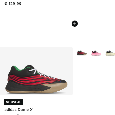
€ 129,99
Plus de couleurs dispo
NOUVEAU
NOUVEAU
adidas Dame X