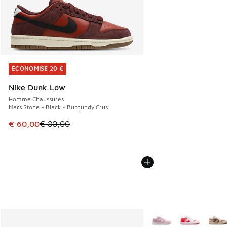
ÉCONOMISE 20 €
ÉCONOMISE 20 €
Nike Dunk Low
Homme Chaussures
Mars Stone - Black - Burgundy Crus
Cet article est en promotion. Prix en baisse de € 80,00 à 
€ 60,00
€ 80,00
Plus de couleurs dispo