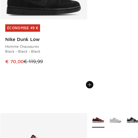
ÉCONOMISE 49 €
ÉCONOMISE 49 €
Nike Dunk Low
Homme Chaussures
Black - Black - Black
Cet article est en promotion. Prix en baisse de € 119,99 à
€ 70,00
€ 119,99
Plus de couleurs dispo