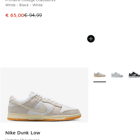
White - Black - White
Cet article est en promotion. Prix en baisse de € 94,99 à 
€ 65,00
€ 94,99
Plus de couleurs dispo
Nike Dunk Low
Homme Chaussures