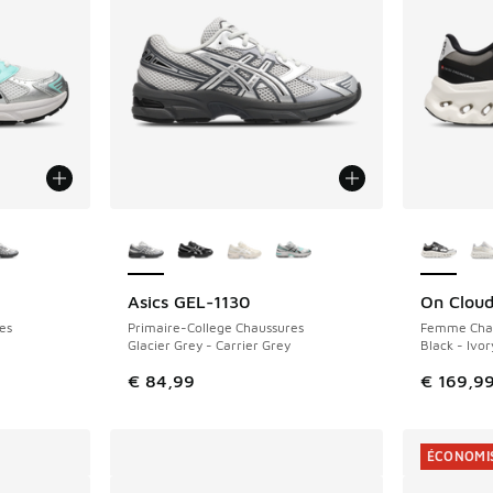
ponibles
Plus de couleurs disponibles
Plus de 
Asics GEL-1130
On Cloud
NOUVEAU
es
Primaire-College Chaussures
Femme Cha
Glacier Grey - Carrier Grey
Black - Ivor
€ 84,99
€ 169,9
ÉCONOMIS