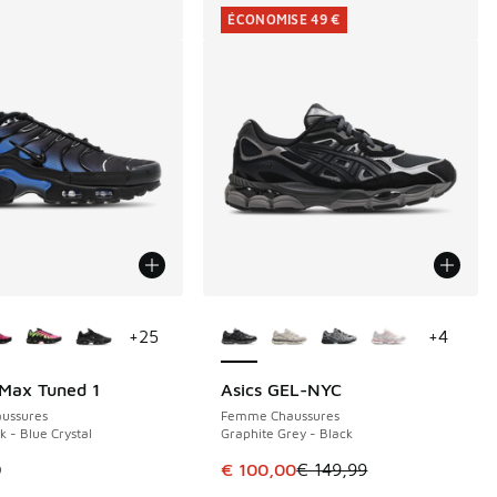
ÉCONOMISE 49 €
couleurs disponibles
Plus de couleurs disponibles
+
25
+
4
 Max Tuned 1
Asics GEL-NYC
ÉCONOMISE 49 €
ussures
Femme Chaussures
k - Blue Crystal
Graphite Grey - Black
Cet article est en promotion. Pri
9
€ 100,00
€ 149,99