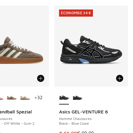
ÉCONOMISE 34 €
couleurs disponibles
Plus de couleurs disponibles
+
32
andball Spezial
Asics GEL-VENTURE 6
ÉCONOMISE 34 €
ussures
Homme Chaussures
a - Off White - Gum 2
Black - Blue Coast
Cet article est en promotion. Pri