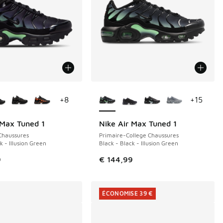
couleurs disponibles
Plus de couleurs disponibles
+
8
+
15
 Max Tuned 1
Nike Air Max Tuned 1
NOUVEAU
Chaussures
Primaire-College Chaussures
k - Illusion Green
Black - Black - Illusion Green
9
€ 144,99
ÉCONOMISE 39 €