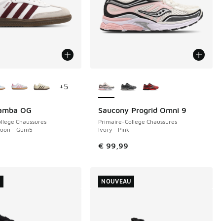
couleurs disponibles
Plus de couleurs disponibles
+
5
Samba OG
Saucony Progrid Omni 9
NOUVEAU
llege Chaussures
Primaire-College Chaussures
roon - Gum5
Ivory - Pink
€ 99,99
U
NOUVEAU