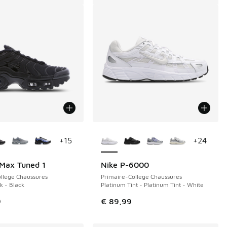
couleurs disponibles
Plus de couleurs disponibles
+
15
+
24
 Max Tuned 1
Nike P-6000
llege Chaussures
Primaire-College Chaussures
k - Black
Platinum Tint - Platinum Tint - White
9
€ 89,99