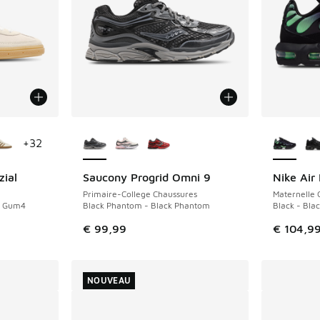
ponibles
Plus de couleurs disponibles
Plus de 
+
32
zial
Saucony Progrid Omni 9
Nike Air
NOUVEAU
NOUVEAU
Primaire-College Chaussures
Maternelle 
- Gum4
Black Phantom - Black Phantom
Black - Blac
€ 99,99
€ 104,9
NOUVEAU