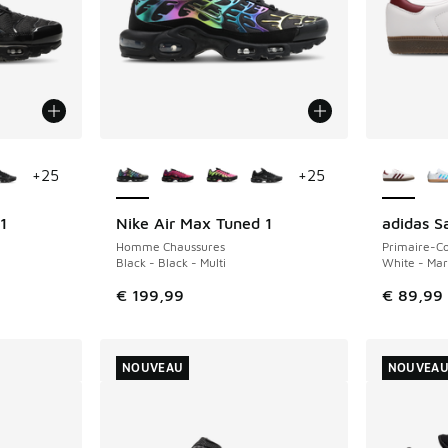
ponibles
Plus de couleurs disponibles
Plus de 
+
25
+
25
1
Nike Air Max Tuned 1
adidas 
NOUVEAU
NOUVEAU
Homme Chaussures
Primaire-Co
Black - Black - Multi
White - Ma
€ 199,99
€ 89,99
NOUVEAU
NOUVEA