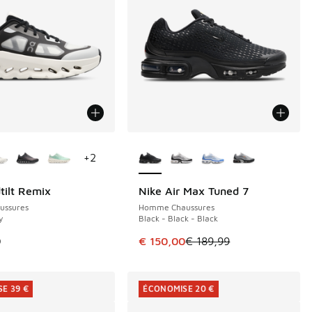
couleurs disponibles
Plus de couleurs disponibles
+
2
tilt Remix
Nike Air Max Tuned 7
ÉCONOMISE 39 €
ussures
Homme Chaussures
y
Black - Black - Black
Cet article est en promotion. Pri
9
€ 150,00
€ 189,99
E 39 €
ÉCONOMISE 20 €