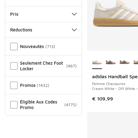
Prix
Réductions
Autre
Nouveautés
(
713
)
Plus de couleurs dis
Seulement Chez Foot
(
467
)
Locker
adidas Handball Spe
Femme Chaussures
Promos
(
1432
)
Cream White - Off White 
€ 109,99
Éligible Aux Codes
(
4175
)
Promo