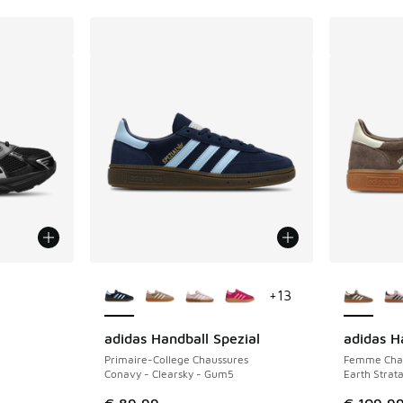
ponibles
Plus de couleurs disponibles
Plus de 
+
13
adidas Handball Spezial
adidas H
Primaire-College Chaussures
Femme Cha
Conavy - Clearsky - Gum5
Earth Strat