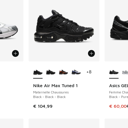
ponibles
Plus de couleurs disponibles
Plus de 
+
8
Nike Air Max Tuned 1
Asics GE
ÉCONOMIS
Maternelle Chaussures
Femme Cha
Black - Black - Black
Black - Pure
Cet artic
€ 104,99
€ 60,00