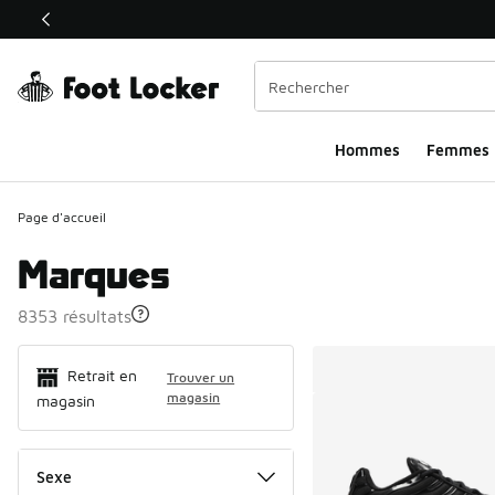
Ce lien ouvrira une nouvelle fenêtre
Hommes​
Femmes
Page d'accueil
Marques
8353 résultats
Search Resul
Retrait en
Trouver un
magasin
magasin
Sexe