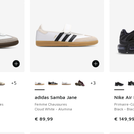
ponibles
Plus de couleurs disponibles
Plus de 
+
5
+
3
adidas Samba Jane
Nike Air
es
Femme Chaussures
Primaire-Co
Cloud White - Alumina
Black - Blac
€ 89,99
€ 149,9