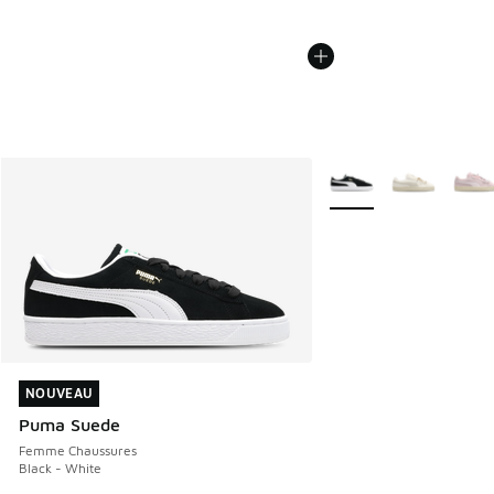
Plus de couleurs dispo
NOUVEAU
NOUVEAU
Puma Suede
Femme Chaussures
Black - White