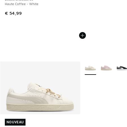
Haute Coffee - White
€ 54,99
Plus de couleurs dispo
NOUVEAU
NOUVEAU