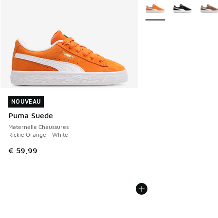
Plus de couleurs dispo
NOUVEAU
NOUVEAU
Puma Suede
Maternelle Chaussures
Rickie Orange - White
€ 59,99