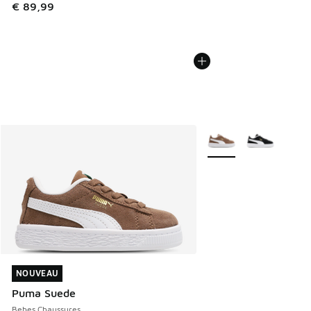
€ 89,99
Plus de couleurs dispo
NOUVEAU
NOUVEAU
Puma Suede
Bebes Chaussures