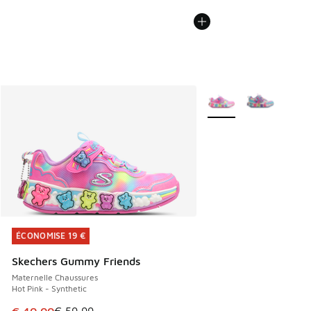
Plus de couleurs dispo
ÉCONOMISE 19 €
ÉCONOMISE 19 €
Skechers Gummy Friends
Maternelle Chaussures
Hot Pink - Synthetic
Cet article est en promotion. Prix en baisse de € 59,99 à 