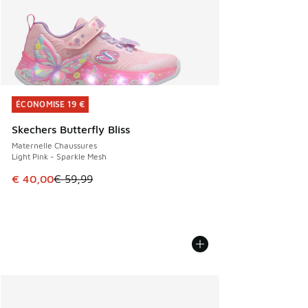
ÉCONOMISE 19 €
ÉCONOMISE 19 €
Skechers Butterfly Bliss
Maternelle Chaussures
Light Pink - Sparkle Mesh
Cet article est en promotion. Prix en baisse de € 59,99 à 
€ 40,00
€ 59,99