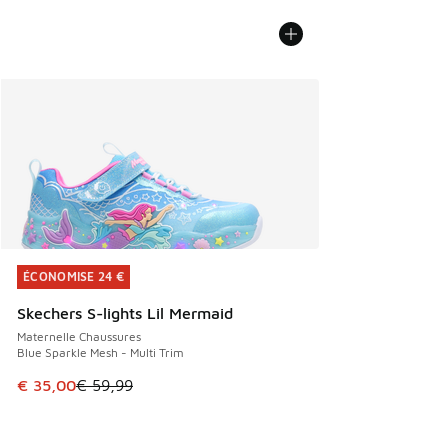
ÉCONOMISE 24 €
ÉCONOMISE 24 €
Skechers S-lights Lil Mermaid
Maternelle Chaussures
Blue Sparkle Mesh - Multi Trim
Cet article est en promotion. Prix en baisse de € 59,99 à 
€ 35,00
€ 59,99