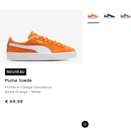
Plus de couleurs dispo
NOUVEAU
NOUVEAU
Puma Suede
Primaire-College Chaussures
Rickie Orange - White
€ 69,99