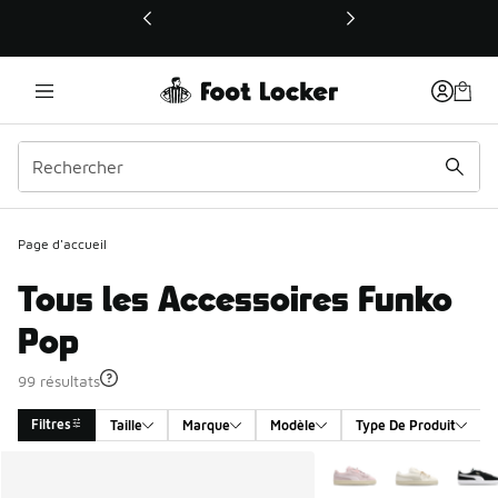
Ce lien ouvrira une nouvelle fenêtre
Page d'accueil
Tous les Accessoires Funko
Pop
99 résultats
Filtres
Taille
Marque
Modèle
Type De Produit
Search Results
Plus de couleurs dispo