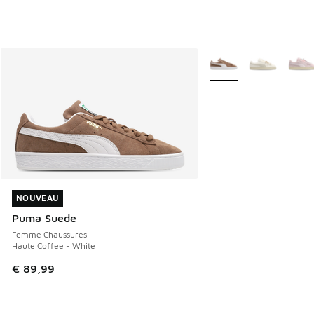
Plus de couleurs dispo
NOUVEAU
NOUVEAU
Puma Suede
Femme Chaussures
Haute Coffee - White
€ 89,99