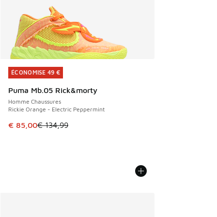
ÉCONOMISE 49 €
ÉCONOMISE 49 €
Puma Mb.05 Rick&morty
Homme Chaussures
Rickie Orange - Electric Peppermint
Cet article est en promotion. Prix en baisse de € 134,99 à
€ 85,00
€ 134,99