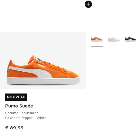
Plus de couleurs dispo
NOUVEAU
NOUVEAU
Puma Suede
Homme Chaussures
Cayenne Pepper - White
€ 89,99