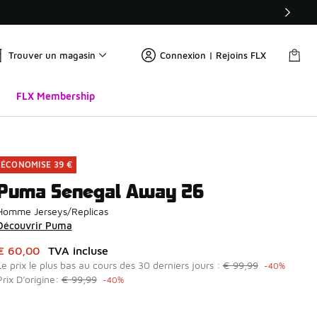
Trouver un magasin
Connexion | Rejoins FLX
FLX Membership
ÉCONOMISE 39 €
Puma Senegal Away 26
Homme Jerseys/Replicas
Découvrir Puma
Cet article est en promotion. Prix en baisse de à € 60,00
€ 60,00
TVA incluse
Le prix le plus bas au cours des 30 derniers jours :
€ 99,99
-40%
Prix D'origine:
€ 99,99
-40%