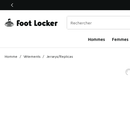
Ce lien ouvrira une nouvelle fenêtre
Hommes​
Femmes
Homme
/
Vêtements
/
Jerseys/Replicas