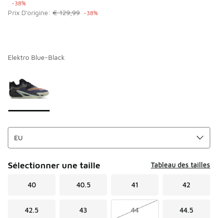
-38%
Prix D'origine:
€ 129,99
-38%
Elektro Blue-Black
Merci de sélectionner un style
*
Page 1 sur 1 affichant 1 à 1 des 1 couleurs.
Sélectionner une taille
Tableau des tailles
40
40.5
41
42
42.5
43
44
44.5