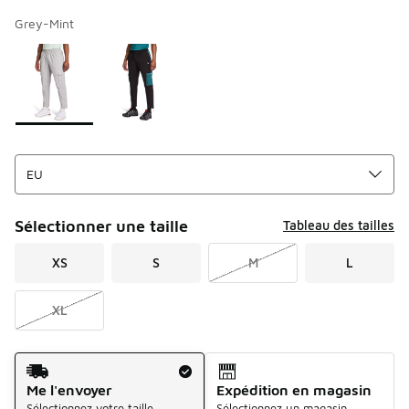
Grey-Mint
Merci de sélectionner un style
*
Page 1 sur 1 affichant 1 à 2 des 2 couleurs.
Sélectionner une taille
Tableau des tailles
XS
S
M
L
XL
Mode d'expédition
Me l'envoyer
Expédition en magasin
Sélectionnez votre taille
Sélectionnez un magasin