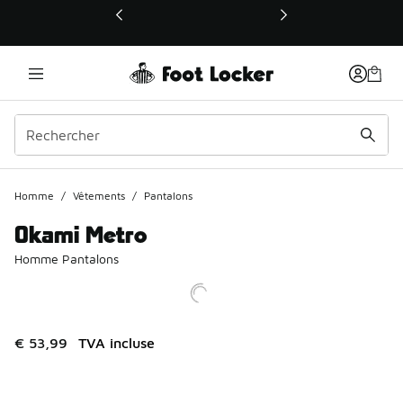
Ce lien ouvrira une nouvelle fenêtre
Homme
/
Vêtements
/
Pantalons
Okami Metro
Homme Pantalons
€ 53,99
TVA incluse