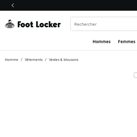
Ce lien ouvrira une nouvelle fenêtre
Hommes​
Femmes
Homme
/
Vêtements
/
Vestes & blousons