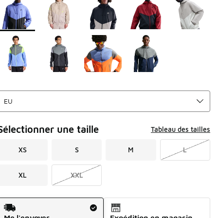
Sélectionner une taille
Tableau des tailles
XS
S
M
L
XL
XXL
Mode d'expédition
Me l'envoyer
Expédition en magasin