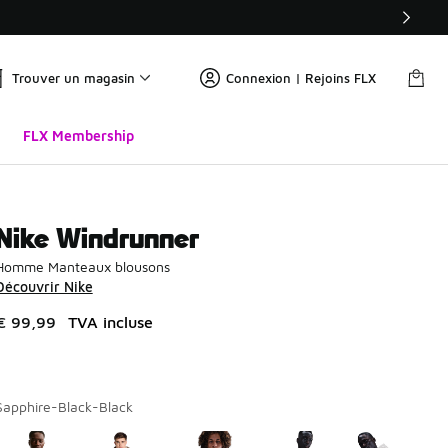
Trouver un magasin
Connexion | Rejoins FLX
FLX Membership
Nike Windrunner
Homme Manteaux blousons
Découvrir Nike
€ 99,99
TVA incluse
Sapphire-Black-Black
Page 1 sur 1 affichant 1 à 9 des 9 couleurs.
Merci de sélectionner un style
*