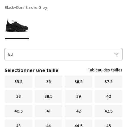
Black-Dark Smoke Grey
Merci de sélectionner un style
*
Page 1 sur 1 affichant 1 à 1 des 1 couleurs.
Sélectionner une taille
Tableau des tailles
35.5
36
36.5
37.5
38
38.5
39
40
40.5
41
42
42.5
43
44
44.5
45