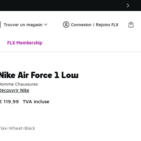
Trouver un magasin
Connexion | Rejoins FLX
FLX Membership
Nike Air Force 1 Low
Homme Chaussures
Découvrir Nike
€ 119,99
TVA incluse
Flax-Wheat-Black
Page 1 sur 5 affichant 1 à 10 des 42 couleurs.
Merci de sélectionner un style
*
Me