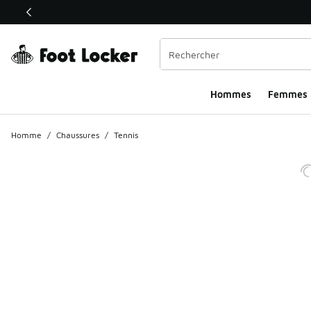
Ce lien ouvrira une nouvelle fenêtre
Hommes​
Femmes
Homme
/
Chaussures
/
Tennis