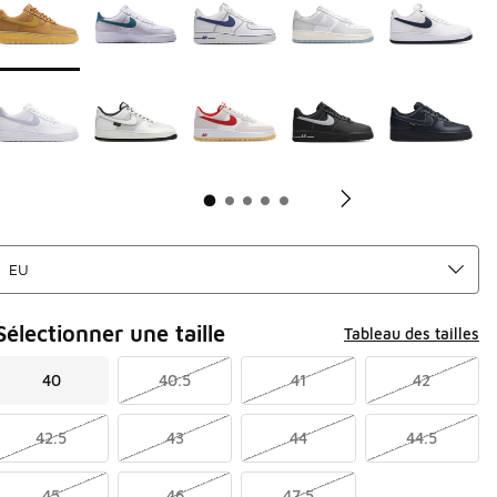
Sélectionner une taille
Tableau des tailles
40
40.5
41
42
42.5
43
44
44.5
45
46
47.5