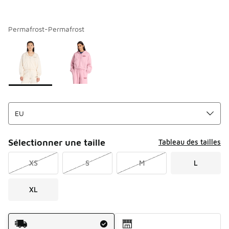
Permafrost-Permafrost
Merci de sélectionner un style
*
Page 1 sur 1 affichant 1 à 2 des 2 couleurs.
Sélectionner une taille
Tableau des tailles
XS
S
M
L
XL
Mode d'expédition