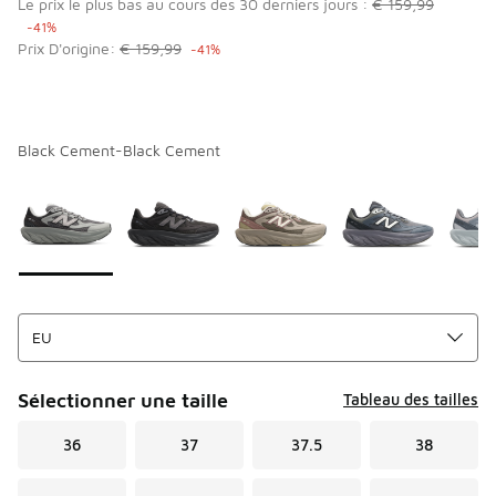
Le prix le plus bas au cours des 30 derniers jours :
€ 159,99
-41%
Prix D'origine:
€ 159,99
-41%
Black Cement-Black Cement
Page 1 sur 1 affichant 1 à 8 des 8 couleurs.
Merci de sélectionner un style
*
Sélectionner une taille
Tableau des tailles
36
37
37.5
38