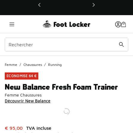
Ce lien ouvrira une nouvelle fenêtre
Femme
/
Chaussures
/
Running
ÉCONOMISE 64 €
New Balance Fresh Foam Trainer
Femme Chaussures
Découvrir New Balance
Cet article est en promotion. Prix en baisse de à € 95,00
€ 95,00
TVA incluse