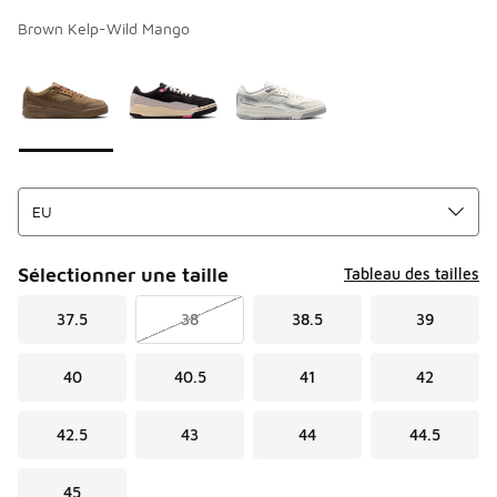
Brown Kelp-Wild Mango
Merci de sélectionner un style
*
Page 1 sur 1 affichant 1 à 3 des 3 couleurs.
Sélectionner une taille
Tableau des tailles
37.5
38
38.5
39
40
40.5
41
42
42.5
43
44
44.5
45