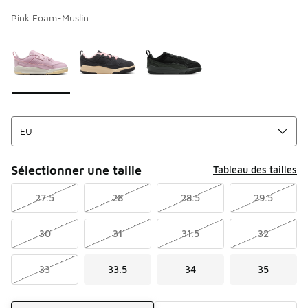
Pink Foam-Muslin
Merci de sélectionner un style
*
Page 1 sur 1 affichant 1 à 3 des 3 couleurs.
Sélectionner une taille
Tableau des tailles
27.5
28
28.5
29.5
30
31
31.5
32
33
33.5
34
35
Mode d'expédition