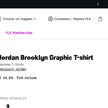
Trouver un magasin
Connexion | Rejoins FLX
FLX Membership
Jordan Brooklyn Graphic T-shirt
Homme T-Shirts
Découvrir Jordan
€ 34,99
TVA incluse
White-Infrared 23
Page 1 sur 1 affichant 1 à 1 des 1 couleurs.
Merci de sélectionner un style
*