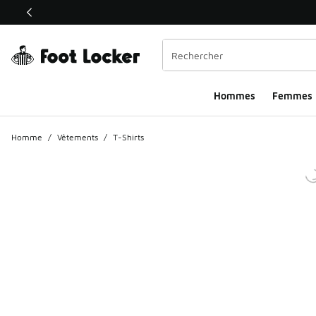
Ce lien ouvrira une nouvelle fenêtre
Hommes​
Femmes
Homme
/
Vêtements
/
T-Shirts