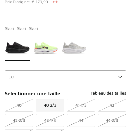
Prix D'origine:
€ 179,99
-31%
Black-Black-Black
Merci de sélectionner un style
*
Page 1 sur 1 affichant 1 à 3 des 3 couleurs.
Sélectionner une taille
Tableau des tailles
40
40 2/3
41 1/3
42
42 2/3
43 1/3
44
44 2/3