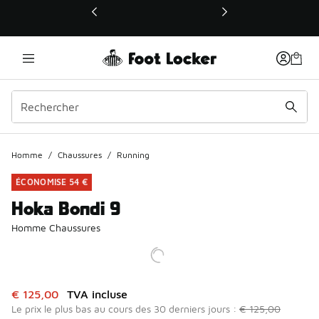
Ce lien ouvrira une nouvelle fenêtre
Homme
/
Chaussures
/
Running
ÉCONOMISE 54 €
Hoka Bondi 9
Homme Chaussures
Cet article est en promotion. Prix en baisse de à € 125,00
€ 125,00
TVA incluse
Le prix le plus bas au cours des 30 derniers jours :
€ 125,00