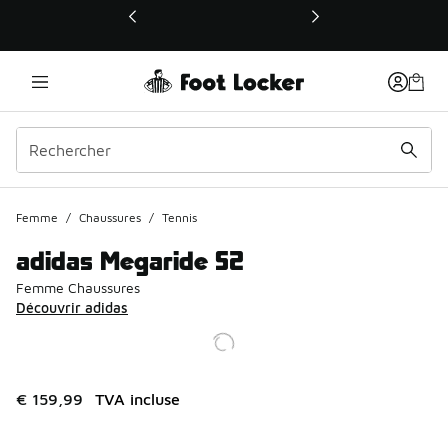
Ce lien ouvrira une nouvelle fenêtre
Femme
/
Chaussures
/
Tennis
adidas Megaride S2
Femme Chaussures
Découvrir adidas
€ 159,99
TVA incluse