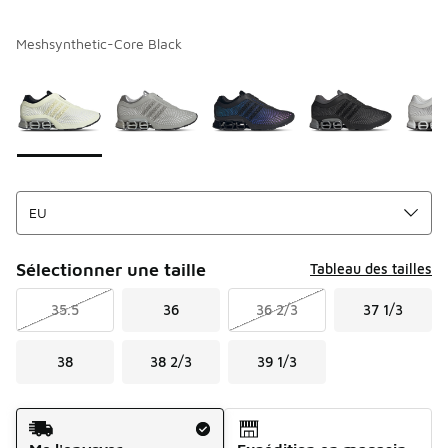
Meshsynthetic-Core Black
Page 1 sur 1 affichant 1 à 7 des 7 couleurs.
Merci de sélectionner un style
*
Sélectionner une taille
Tableau des tailles
35.5
36
36 2/3
37 1/3
38
38 2/3
39 1/3
Mode d'expédition