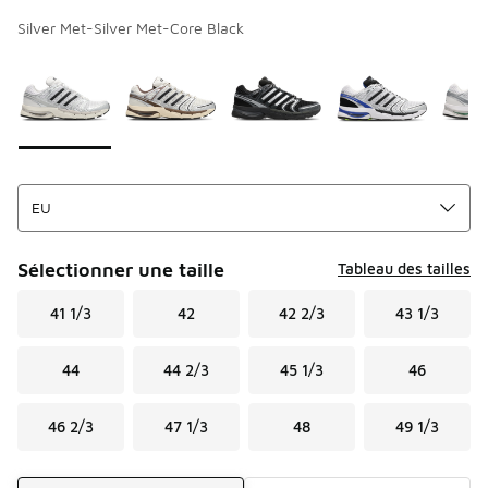
Silver Met-Silver Met-Core Black
Merci de sélectionner un style
*
Page 1 sur 1 affichant 1 à 5 des 5 couleurs.
Sélectionner une taille
Tableau des tailles
41 1/3
42
42 2/3
43 1/3
44
44 2/3
45 1/3
46
46 2/3
47 1/3
48
49 1/3
Mode d'expédition