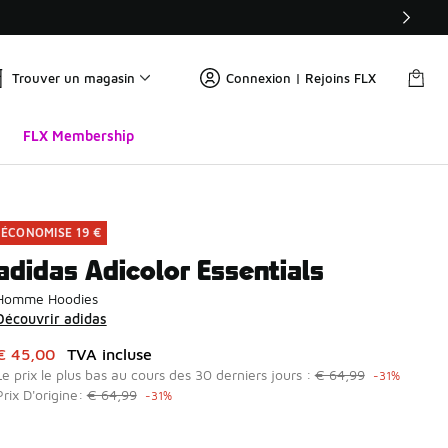
Trouver un magasin
Connexion | Rejoins FLX
FLX Membership
ÉCONOMISE 19 €
adidas Adicolor Essentials
Homme Hoodies
Découvrir adidas
Cet article est en promotion. Prix en baisse de à € 45,00
€ 45,00
TVA incluse
Le prix le plus bas au cours des 30 derniers jours :
€ 64,99
-31%
Prix D'origine:
€ 64,99
-31%