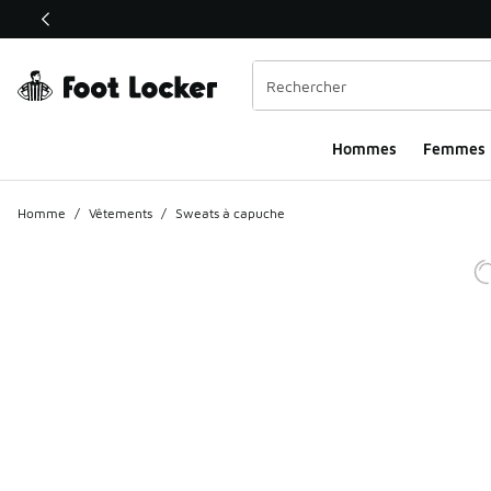
Ce lien ouvrira une nouvelle fenêtre
Hommes​
Femmes
Homme
/
Vêtements
/
Sweats à capuche