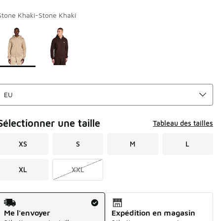
Stone Khaki-Stone Khaki
Page 1 sur 1 affichant 1 à 2 des 2 couleurs.
Merci de sélectionner un style
*
Sélectionner une taille
Tableau des tailles
XS
S
M
L
XL
XXL
Mode d'expédition
Me l'envoyer
Expédition en magasin