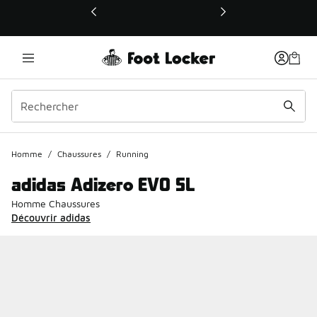
Ce lien ouvrira une nouvelle fenêtre
Homme
/
Chaussures
/
Running
adidas Adizero EVO SL
Homme Chaussures
Découvrir adidas