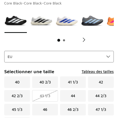
Core Black-Core Black-Core Black
Page 1 sur 2 affichant 1 à 10 des 14 couleurs.
Merci de sélectionner un style
*
Me
Sélectionner une taille
Tableau des tailles
40
40 2/3
41 1/3
42
42 2/3
43 1/3
44
44 2/3
45 1/3
46
46 2/3
47 1/3