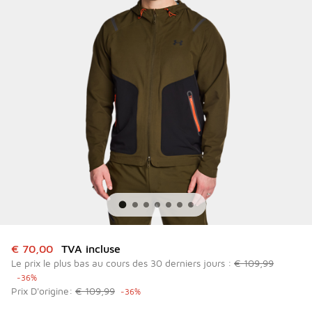
Cet article est en promotion. Prix en baisse de à € 70,00
€ 70,00
TVA incluse
Le prix le plus bas au cours des 30 derniers jours :
€ 109,99
-36%
Prix D'origine:
€ 109,99
-36%