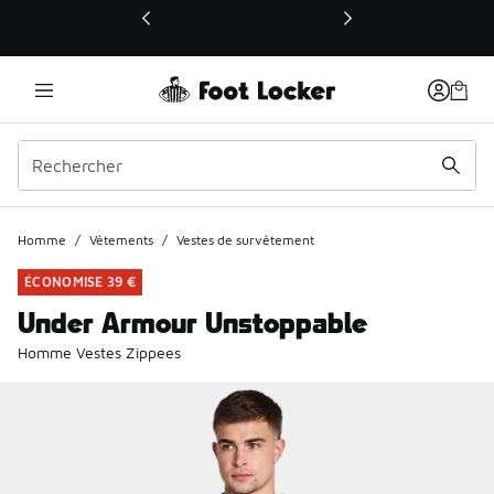
Ce lien ouvrira une nouvelle fenêtre
Homme
/
Vêtements
/
Vestes de survêtement
ÉCONOMISE 39 €
Under Armour Unstoppable
Homme Vestes Zippees