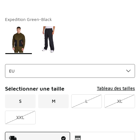
Expedition Green-Black
Merci de sélectionner un style
*
Page 1 sur 1 affichant 1 à 2 des 2 couleurs.
Sélectionner une taille
Tableau des tailles
S
M
L
XL
XXL
Mode d'expédition