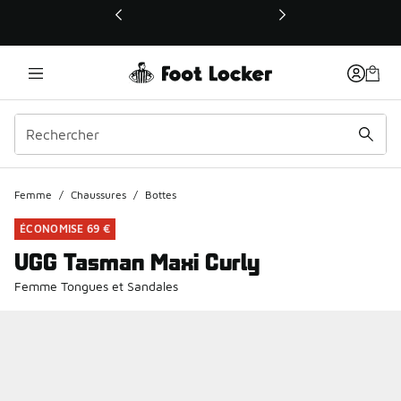
Ce lien ouvrira une nouvelle fenêtre
Femme
/
Chaussures
/
Bottes
ÉCONOMISE 69 €
UGG Tasman Maxi Curly
Femme Tongues et Sandales