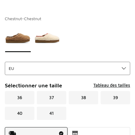
Chestnut-Chestnut
Merci de sélectionner un style
*
Page 1 sur 1 affichant 1 à 2 des 2 couleurs.
Sélectionner une taille
Tableau des tailles
36
37
38
39
40
41
Mode d'expédition