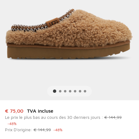
Cet article est en promotion. Prix en baisse de à € 75,00
€ 75,00
TVA incluse
Le prix le plus bas au cours des 30 derniers jours :
€ 144,99
-48%
Prix D'origine:
€ 144,99
-48%