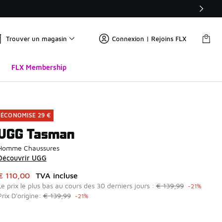
Trouver un magasin
Connexion | Rejoins FLX
FLX Membership
ÉCONOMISE 29 €
UGG Tasman
Homme Chaussures
Découvrir UGG
Cet article est en promotion. Prix en baisse de à € 110,00
€ 110,00
TVA incluse
Le prix le plus bas au cours des 30 derniers jours :
€ 139,99
-21%
Prix D'origine:
€ 139,99
-21%