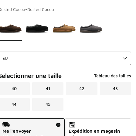
Dusted Cocoa-Dusted Cocoa
Page 1 sur 1 affichant 1 à 4 des 4 couleurs.
Merci de sélectionner un style
*
Sélectionner une taille
Tableau des tailles
40
41
42
43
44
45
Mode d'expédition
Me l'envoyer
Expédition en magasin