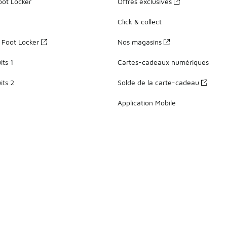
oot Locker
Offres exclusives
Click & collect
z Foot Locker
Nos magasins
ts 1
Cartes-cadeaux numériques
its 2
Solde de la carte-cadeau
Application Mobile