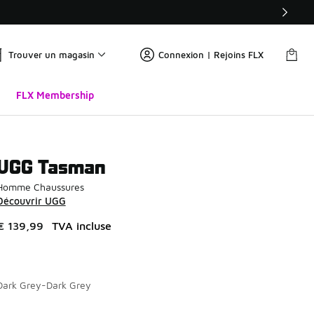
Trouver un magasin
Connexion | Rejoins FLX
FLX Membership
UGG Tasman
Homme Chaussures
Découvrir UGG
€ 139,99
TVA incluse
Dark Grey-Dark Grey
Page 1 sur 1 affichant 1 à 4 des 4 couleurs.
Merci de sélectionner un style
*