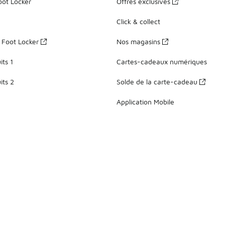
oot Locker
Offres exclusives
Click & collect
z Foot Locker
Nos magasins
ts 1
Cartes-cadeaux numériques
its 2
Solde de la carte-cadeau
Application Mobile