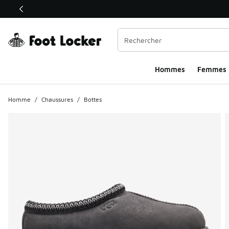
Ce lien ouvrira une nouvelle fenêtre
Hommes​
Femmes
Homme
/
Chaussures
/
Bottes