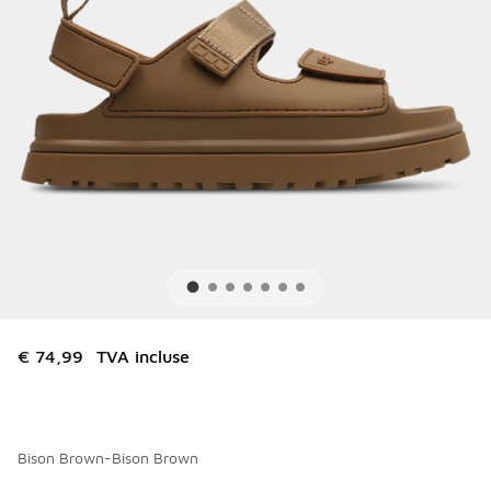
€ 74,99
TVA incluse
Bison Brown-Bison Brown
Merci de sélectionner un style
*
Page 1 sur 1 affichant 1 à 5 des 5 couleurs.