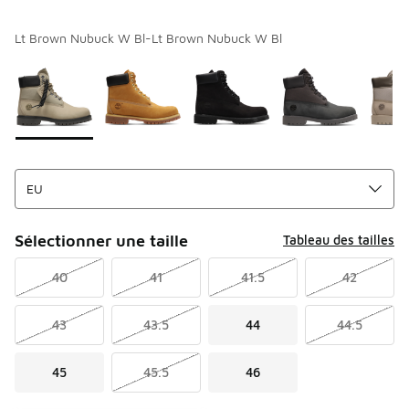
Lt Brown Nubuck W Bl-Lt Brown Nubuck W Bl
Merci de sélectionner un style
*
Page 1 sur 1 affichant 1 à 5 des 5 couleurs.
Sélectionner une taille
Tableau des tailles
40
41
41.5
42
43
43.5
44
44.5
45
45.5
46