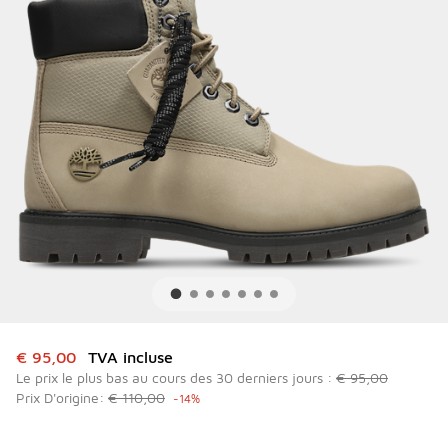
Cet article est en promotion. Prix en baisse de à € 95,00
€ 95,00
TVA incluse
Le prix le plus bas au cours des 30 derniers jours :
€ 95,00
Prix D'origine:
€ 110,00
-14%