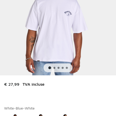
€ 27,99
TVA incluse
White-Blue-White
Merci de sélectionner un style
*
Page 1 sur 1 affichant 1 à 3 des 3 couleurs.